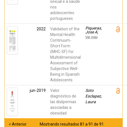
sexual e a saúde
nos
adolescentes
portugueses
Piqueras,
2022
Validation of the
Jose A;
Mental Health
Vidal-
Ver más
Arenas,
Continuum-
Verónica;
Short Form
Falcó,
(MHC-SF) for
Raquel;
Moreno-
Multidimensional
Amador,
Assessment of
Beatriz;
Marzo
Subjective Well-
Campos,
Being in Spanish
Juan
Carlos;
Adolescents
Keyes,
Corey L. M.
jun-2019
Valor
Soto
diagnóstico de
Esclapez,
las dislipemias
Laura
asociadas a
obesidad
< Anterior
Mostrando resultados 81 a 91 de 91