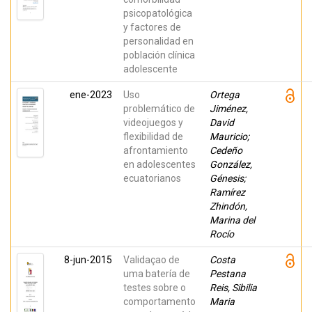
Sandra;
psicopatológica
Alonso,
Cristina;
y factores de
Romero,
personalidad en
Estrella;
Castro
población clínica
Mesa,
adolescente
Ariadna;
Magallón-
Neri,
ene-2023
Uso
Ortega
Ernesto
problemático de
Jiménez,
Mijail
videojuegos y
David
flexibilidad de
Mauricio;
afrontamiento
Cedeño
en adolescentes
González,
ecuatorianos
Génesis;
Ramírez
Zhindón,
Marina del
Rocío
8-jun-2015
Validaçao de
Costa
uma batería de
Pestana
testes sobre o
Reis, Sibilia
comportamento
Maria