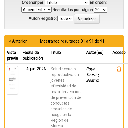
Ordenar por:
En orden:
Resultados por página
Autor/Registro:
< Anterior
Mostrando resultados 81 a 91 de 91
Vista
Fecha de
Título
Autor(es)
Acceso
previa
publicación
4-jun-2026
Salud sexual y
Payá
reproductiva en
Tourné,
jóvenes:
Beatriz
efectividad de
una intervención
de prevención de
conductas
sexuales de
riesgo en la
Región de
Murcia.