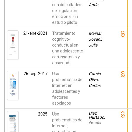
con dificultades
Antía
de regulación
emocional: un
estudio piloto
21-ene-2021
Tratamiento
Mainar
cognitivo-
Jovaní,
conductual en
Julia
una adolescente
con insomnio y
ansiedad
26-sep-2017
Uso
García
problemático de
Oliva,
Internet en
Carlos
adolescentes y
factores
asociados
Díaz
2025
Uso
Hurtado,
problemático de
Rosa M;
Ver más
Mateus-
Internet,
Gómez,
comorbilidad