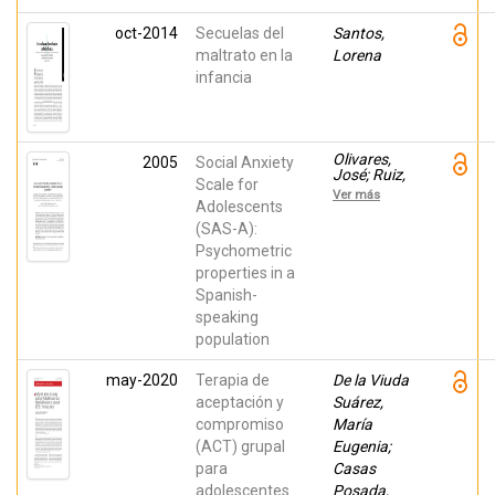
oct-2014
Secuelas del
Santos,
maltrato en la
Lorena
infancia
Olivares,
2005
Social Anxiety
José; Ruiz,
Scale for
Juana;
Ver más
Hidalgo
Adolescents
Montesinos,
(SAS-A):
Maria
Psychometric
Dolores;
García
properties in a
López, Luis
Spanish-
Joaquín;
ROSA-
speaking
ALCAZAR,
population
ANA
ISABEL;
Piqueras,
may-2020
Terapia de
De la Viuda
Jose A
aceptación y
Suárez,
compromiso
María
(ACT) grupal
Eugenia;
para
Casas
adolescentes
Posada,