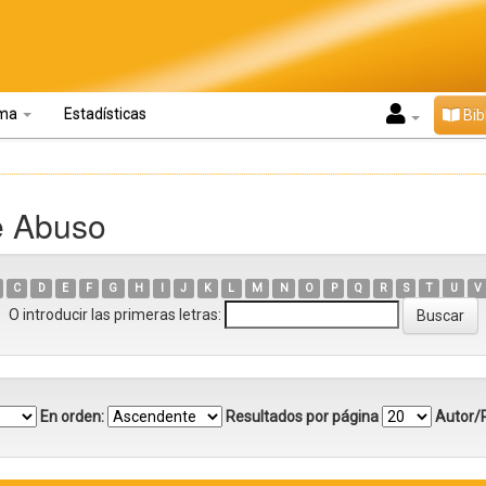
oma
Estadísticas
Bib
e Abuso
C
D
E
F
G
H
I
J
K
L
M
N
O
P
Q
R
S
T
U
V
O introducir las primeras letras:
En orden:
Resultados por página
Autor/R