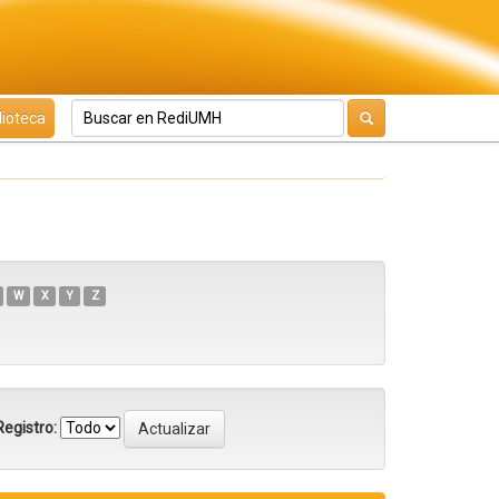
lioteca
W
X
Y
Z
egistro: