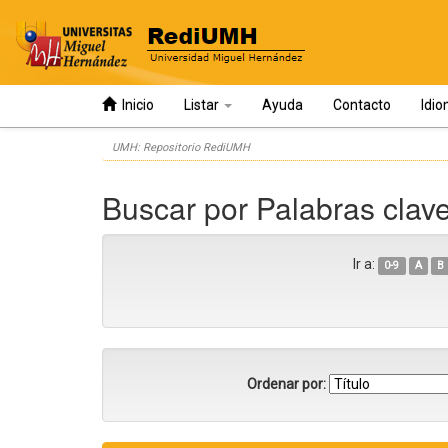
Inicio
Listar
Ayuda
Contacto
Idi
Skip
UMH: Repositorio RediUMH
navigation
Buscar por Palabras clav
Ir a:
0-9
A
B
Ordenar por: