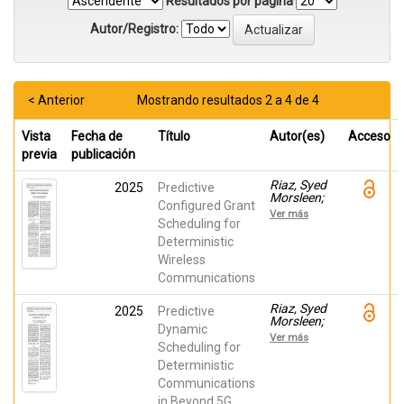
Resultados por página
Autor/Registro:
< Anterior
Mostrando resultados 2 a 4 de 4
Vista
Fecha de
Título
Autor(es)
Acceso
previa
publicación
Riaz, Syed
2025
Predictive
Morsleen;
Configured Grant
Lucas-
Ver más
Estañ, M.
Scheduling for
Carmen;
Deterministic
Coll-
Wireless
Perales,
Baldomero;
Communications
Gozalvez,
Javier
Riaz, Syed
2025
Predictive
Morsleen;
Dynamic
Lucas-
Ver más
Estañ, M.
Scheduling for
Carmen;
Deterministic
Coll-
Communications
Perales,
Baldomero;
in Beyond 5G