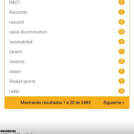
RAC1
1
Racconto
1
raccord
2
racial discrimination
2
racionalidad
2
racism
1
racismo
5
racisn
1
Racket sports
1
radar
2
Mostrando resultados 1 a 20 de 2483
Siguiente >