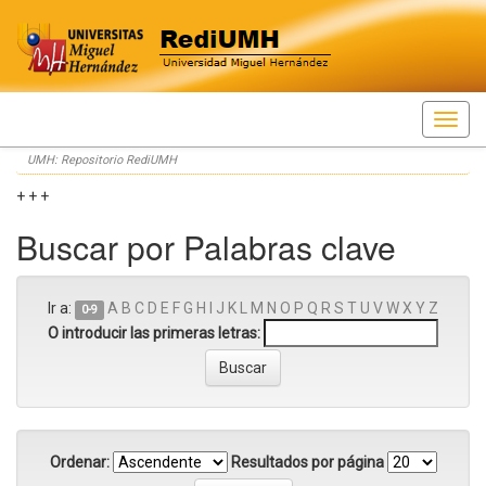
Skip
UMH: Repositorio RediUMH
navigation
+ + +
Buscar por Palabras clave
Ir a:
A
B
C
D
E
F
G
H
I
J
K
L
M
N
O
P
Q
R
S
T
U
V
W
X
Y
Z
0-9
O introducir las primeras letras:
Ordenar:
Resultados por página