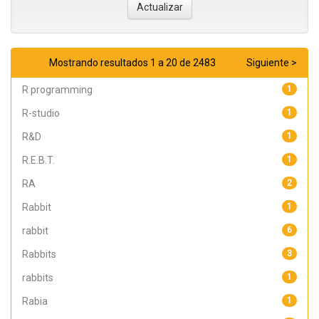
Mostrando resultados 1 a 20 de 2483
Siguiente >
R programming
1
R-studio
1
R&D
1
R.E.B.T.
1
RA
2
Rabbit
1
rabbit
6
Rabbits
3
rabbits
1
Rabia
1