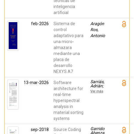
técnicas de
inteligencia
artificial
feb-2026
Sistema de
Aragón
control
Ros,
adaptativo para
Antonio
una micro-
almazara
mediante una
placa de
desarrollo
NEXYS A7
Sarriás,
13-mar-2026
Software
Adrián;
architecture for
Martínez-
Ver más
Rach,
real-time
Miguel O.;
hyperspectral
López-
analysis in
Granado,
Otoniel;
material sorting
Migallón,
systems
Héctor
Garrido
sep-2018
Source Coding
Abenza,