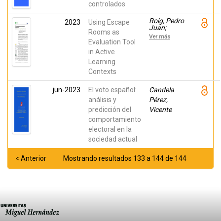
controlados
Roig, Pedro
2023
Using Escape
Juan;
Rooms as
Alcaraz,
Ver más
Salvador;
Evaluation Tool
Gilly, Katja;
in Active
Bernad,
Learning
Cristina;
Juiz, Carlos
Contexts
jun-2023
El voto español:
Candela
análisis y
Pérez,
predicción del
Vicente
comportamiento
electoral en la
sociedad actual
< Anterior
Mostrando resultados 133 a 144 de 144