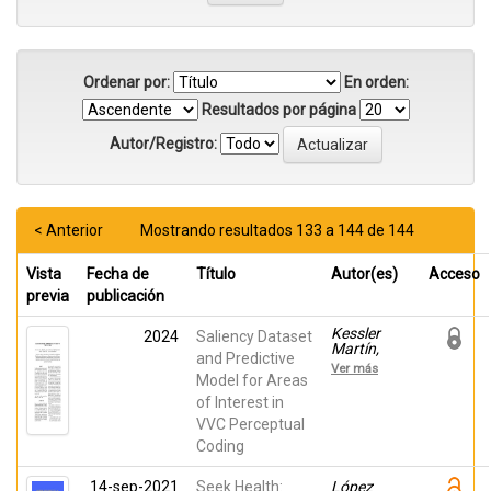
Ordenar por:
En orden:
Resultados por página
Autor/Registro:
< Anterior
Mostrando resultados 133 a 144 de 144
Vista
Fecha de
Título
Autor(es)
Acceso
previa
publicación
Kessler
2024
Saliency Dataset
Martín,
and Predictive
Jorge;
Ver más
Fernández
Model for Areas
Lagos,
of Interest in
Pablo;
VVC Perceptual
García
Lucas,
Coding
David;
Cebrián
14-sep-2021
Seek Health:
Márquez,
López