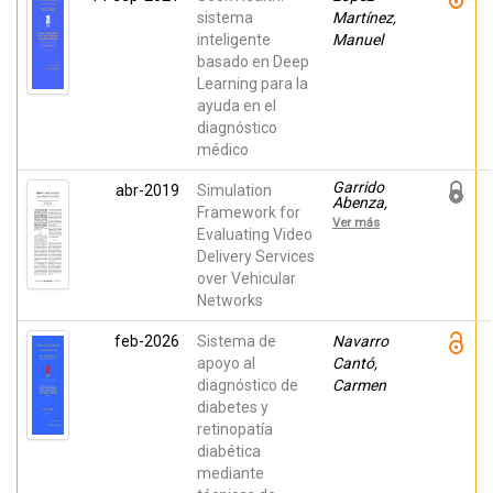
Gabriel;
sistema
Martínez,
Ríos, Belén;
inteligente
Manuel
Vigueras,
Guillermo;
basado en Deep
Díaz
Learning para la
Honrubia,
Antonio
ayuda en el
Jesús
diagnóstico
médico
Garrido
abr-2019
Simulation
Abenza,
Framework for
Pedro
Ver más
Pablo;
Evaluating Video
Piñol,
Delivery Services
Pablo;
over Vehicular
Perez
Malumbres,
Networks
Manuel;
López
feb-2026
Sistema de
Granado,
Navarro
Otoniel
apoyo al
Cantó,
Mario
diagnóstico de
Carmen
diabetes y
retinopatía
diabética
mediante