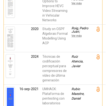
Options to
Pedro
Ver más
Pablo;
Improve HEVC
Perez
Video Streaming
Malumbres,
in Vehicular
Manuel;
Piñol,
Networks
Pablo;
López
Roig, Pedro
2020
Study on OSPF
Granado,
Juan;
Otoniel
Algebraic Formal
Alcaraz,
Mario
Ver más
Salvador;
Modelling Using
Gilly, Katja;
ACP
Juiz, Carlos
2024
Técnicas de
Ruiz
codificación
Atencia,
perceptual para
Javier
compresores de
vídeo de última
generación
16-sep-2021
UMHACK:
Rubio
Plataforma de
Maestre,
pentesting con
Daniel
laboratorios