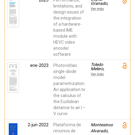
2025
Performance,
Galiano,
Granado,
Vicente;
limitations, and
Otoniel;
Malumbres,
Ver más
Migallón,
design issues of
Manuel P.
Héctor;
the integration
Alcocer,
of a hardware-
Estefanía;
Gutiérrez,
based IME
Roberto;
module with
Van
Wallendael,
HEVC video
Glenn;
encoder
Malumbres,
Manuel
software
Toledo
ene-2023
Photovoltaic
Melero,
single-diode
Fco. Javier;
Ver más
Galiano,
model
Vicente;
parametrization.
Blanes,
An application to
Jose M.;
Herranz
the calculus of
Cuadrado,
the Euclidean
Maria
Victoria;
distance to an I –
Batzelisd,
V curve
Efstratios
2-jun-2022
Plataforma de
Montesinos
recursos de
Alvarado,