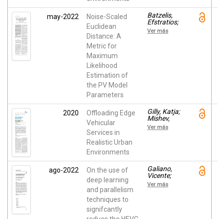
Batzelis,
may-2022
Noise-Scaled
Efstratios;
Euclidean
Blanes,
Ver más
Jose M.;
Distance: A
Toledo
Metric for
Melero,
Maximum
Fco. Javier;
Galiano,
Likelihood
Vicente
Estimation of
the PV Model
Parameters
Gilly, Katja;
2020
Offloading Edge
Mishev,
Vehicular
Anastas;
Ver más
Filiposka,
Services in
Sonja;
Realistic Urban
Alcaraz,
Environments
Salvador
Galiano,
ago-2022
On the use of
Vicente;
deep learning
Migallon,
Ver más
Hector;
and parallelism
Martínez-
techniques to
Rach,
signifcantly
Miguel
Onofre;