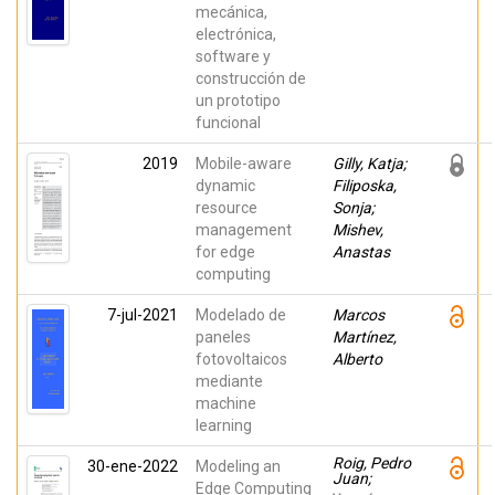
mecánica,
electrónica,
software y
construcción de
un prototipo
funcional
2019
Mobile-aware
Gilly, Katja;
dynamic
Filiposka,
resource
Sonja;
management
Mishev,
for edge
Anastas
computing
7-jul-2021
Modelado de
Marcos
paneles
Martínez,
fotovoltaicos
Alberto
mediante
machine
learning
Roig, Pedro
30-ene-2022
Modeling an
Juan;
Edge Computing
Alcaraz,