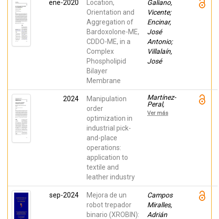
ene-2020
Location,
Galiano,
Galiano,
Vicente;
Orientation and
Vicente;
Perez
Aggregation of
Encinar,
Malumbres,
Manuel
Bardoxolone-ME,
José
CDDO-ME, in a
Antonio;
Complex
Villalaín,
Phospholipid
José
Bilayer
Membrane
Martínez-
2024
Manipulation
Peral,
order
Francisco
Ver más
José;
optimization in
Migallón-
industrial pick-
Gomis,
and-place
Héctor;
Borrell-
operations:
Méndez,
application to
Jorge;
Martínez-
textile and
Rach,
leather industry
Miguel;
Pérez-Vidal,
Carlos
sep-2024
Mejora de un
Campos
robot trepador
Miralles,
binario (XROBIN):
Adrián