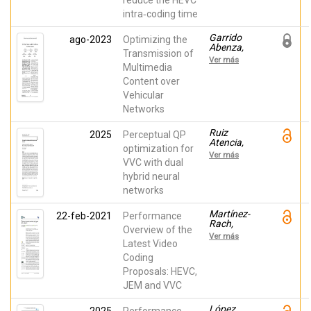
reduce the HEVC
López
intra‑coding time
Granado,
Otoniel
Mario;
Garrido
ago-2023
Optimizing the
Perez
Abenza,
Transmission of
Malumbres,
Pedro
Ver más
Manuel
Pablo;
Multimedia
Piñol,
Content over
Pablo;
Vehicular
Martínez-
Rach,
Networks
Miguel
Onofre;
Ruiz
2025
Perceptual QP
López
Atencia,
Granado,
optimization for
Javier;
Otoniel
Ver más
Lopez
VVC with dual
Mario;
Granado,
Migallon,
hybrid neural
Otoniel;
Hector;
networks
Pérez
Perez
Malumbres,
Malumbres,
Manuel;
Manuel
Martínez-
22-feb-2021
Performance
Martínez-
Rach,
Overview of the
Rach,
Miguel
Ver más
Miguel
Onofre;
Latest Video
Migallon,
Coding
Hector;
Proposals: HEVC,
López
Granado,
JEM and VVC
Otoniel
Mario;
López