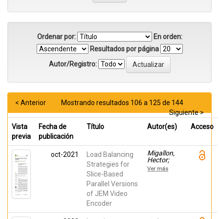
Ordenar por:
En orden:
Resultados por página
Autor/Registro:
< Anterior
Mostrando resultados 106 a 125 de 144
Siguiente >
Vista
Fecha de
Título
Autor(es)
Acceso
previa
publicación
Migallon,
oct-2021
Load Balancing
Hector;
Strategies for
López
Ver más
Granado,
Slice-Based
Otoniel
Parallel Versions
Mario;
of JEM Video
Martínez-
Rach,
Encoder
Miguel
Onofre;