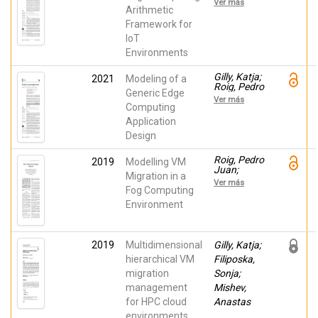
Ver más
Salvador;
Arithmetic
Gilly, Katja;
Framework for
Bernad,
IoT
Cristina;
Juiz, Carlos
Environments
Gilly, Katja;
2021
Modeling of a
Roig, Pedro
Generic Edge
Juan;
Ver más
Alcaraz,
Computing
Salvador;
Application
Bernad,
Design
Cristina;
Juiz, Carlos
Roig, Pedro
2019
Modelling VM
Juan;
Migration in a
Alcaraz,
Ver más
Salvador;
Fog Computing
Gilly, Katja;
Environment
Juiz, Carlos
2019
Multidimensional
Gilly, Katja;
hierarchical VM
Filiposka,
migration
Sonja;
management
Mishev,
for HPC cloud
Anastas
environments