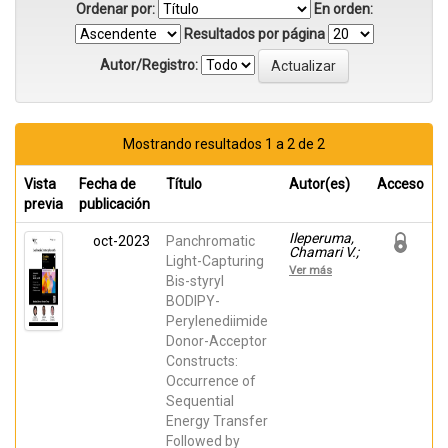
Ordenar por:
En orden:
Resultados por página
Autor/Registro:
Mostrando resultados 1 a 2 de 2
Vista
Fecha de
Título
Autor(es)
Acceso
previa
publicación
Ileperuma,
oct-2023
Panchromatic
Chamari V.;
Light-Capturing
Garcés-
Ver más
Garcés,
Bis-styryl
José; Shao,
BODIPY-
Shuai;
Perylenediimide
Fernández-
Lázaro,
Donor-Acceptor
Fernando;
Constructs:
Sastre-
Santos,
Occurrence of
Ángela;
Sequential
Karr, Paul
A.; D'Souza,
Energy Transfer
Francis
Followed by