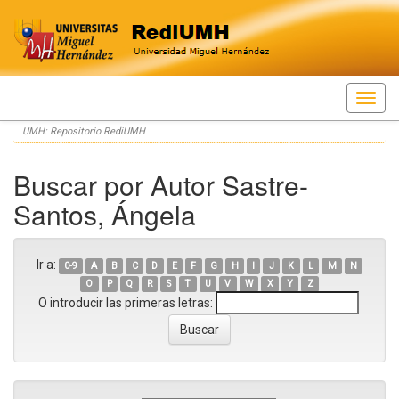
Skip
UMH: Repositorio RediUMH
navigation
Buscar por Autor Sastre-
Santos, Ángela
Ir a:
0-9
A
B
C
D
E
F
G
H
I
J
K
L
M
N
O
P
Q
R
S
T
U
V
W
X
Y
Z
O introducir las primeras letras: