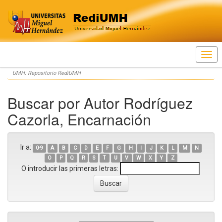
Skip
UMH: Repositorio RediUMH
navigation
Buscar por Autor Rodríguez
Cazorla, Encarnación
Ir a:
0-9
A
B
C
D
E
F
G
H
I
J
K
L
M
N
O
P
Q
R
S
T
U
V
W
X
Y
Z
O introducir las primeras letras: