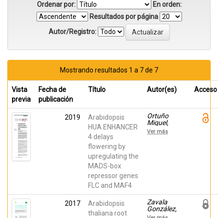
Ordenar por:
En orden:
Resultados por página
Autor/Registro:
Mostrando resultados 1 a 7 de 7
Vista
Fecha de
Título
Autor(es)
Acceso
previa
publicación
Ortuño
2019
Arabidopsis
Miquel,
HUA ENHANCER
Samanta;
Ver más
Rodríguez
4 delays
Cazorla,
flowering by
Encarnación;
upregulating the
Zavala
González,
MADS-box
Ernesto
repressor genes
Alejandro;
Martínez
FLC and MAF4
Laborda,
Antonio;
Zavala
2017
Arabidopsis
Vera Tornel,
González,
Antonio
thaliana root
Ernesto
Ver más