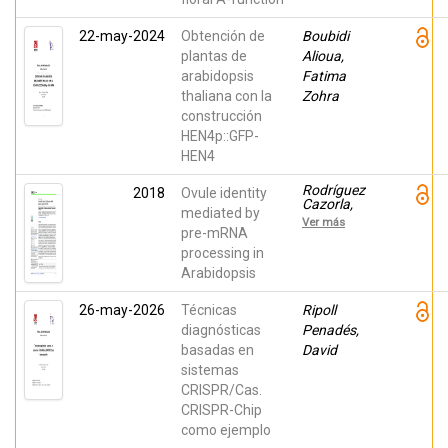
22-may-2024
Obtención de
Boubidi
plantas de
Alioua,
arabidopsis
Fatima
thaliana con la
Zohra
construcción
HEN4p::GFP-
HEN4
Rodríguez
2018
Ovule identity
Cazorla,
mediated by
Encarnación;
Ver más
Ortuño
pre-mRNA
Miquel,
processing in
Samanta;
Arabidopsis
Candela,
Héctor;
Bailey
26-may-2026
Técnicas
Ripoll
Steinitz,
diagnósticas
Lindsay J.;
Penadés,
Yanofsky,
basadas en
David
Martin F.;
sistemas
Martínez
Laborda,
CRISPR/Cas.
Antonio;
CRISPR-Chip
Ripoll, Juan
José; Vera
como ejemplo
Tornel,