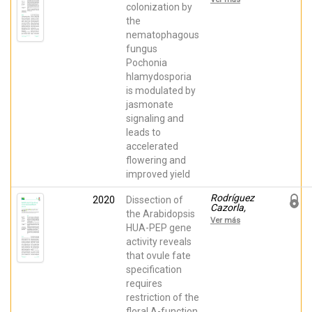
Alejandro;
colonization by
Rodríguez
the
Cazorla,
nematophagous
Encarnación;
Escudero,
fungus
Nuria;
Pochonia
Aranda
Martínez,
hlamydosporia
Almudena;
is modulated by
Martínez
Laborda,
jasmonate
Antonio;
signaling and
Ramírez
leads to
Lepe, Mario;
Vera Tornel,
accelerated
Antonio;
flowering and
López
Llorca, Luis
improved yield
Vicente
Rodríguez
2020
Dissection of
Cazorla,
the Arabidopsis
Encarnación;
Ver más
Ripoll, Juan
HUA-PEP gene
José; Ortuño
activity reveals
Miquel,
that ovule fate
Samanta;
Martínez
specification
Laborda,
requires
Antonio;
Vera Tornel,
restriction of the
Antonio
floral A-function