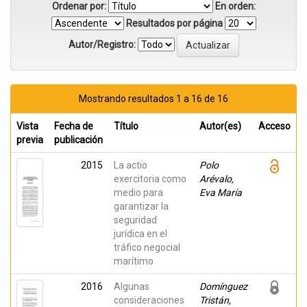
Ordenar por:
En orden:
Resultados por página
Autor/Registro:
Mostrando resultados 1 a 16 de 16
Vista
Fecha de
Título
Autor(es)
Acceso
previa
publicación
2015
La actio
Polo
exercitoria como
Arévalo,
medio para
Eva María
garantizar la
seguridad
jurídica en el
tráfico negocial
marítimo
2016
Algunas
Domínguez
consideraciones
Tristán,