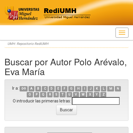
Skip
UMH: Repositorio RediUMH
navigation
Buscar por Autor Polo Arévalo,
Eva María
Ir a:
0-9
A
B
C
D
E
F
G
H
I
J
K
L
M
N
O
P
Q
R
S
T
U
V
W
X
Y
Z
O introducir las primeras letras: