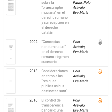
sobre la
Paula; Polo
"praesumptio
Arévalo,
muciana" en el
Eva María
derecho romano
y su recepción en
el derecho
catalán
2002
"Conceptus
Polo
nondum natus"
Arévalo,
en el derecho
Eva María
romano: régimen
sucesorio
2013
Consideraciones
Polo
en torno a las
Arévalo,
"res quae
Eva María
publicis usibus
destinatae sunt"
2016
El control de
Polo
transparencia
Arévalo,
bancario: una
Eva María