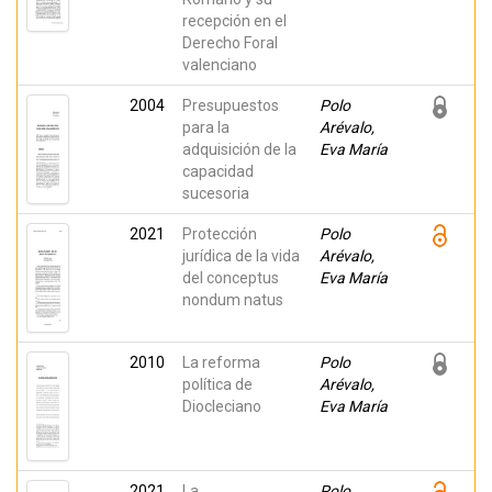
recepción en el
Derecho Foral
valenciano
2004
Presupuestos
Polo
para la
Arévalo,
adquisición de la
Eva María
capacidad
sucesoria
2021
Protección
Polo
jurídica de la vida
Arévalo,
del conceptus
Eva María
nondum natus
2010
La reforma
Polo
política de
Arévalo,
Diocleciano
Eva María
2021
La
Polo