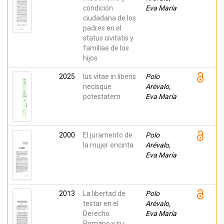
condición
Eva María
ciudadana de los
padres en el
status civitatis y
familiae de los
hijos
2025
Ius vitae in liberis
Polo
necisque
Arévalo,
potestatem
Eva María
2000
El juramento de
Polo
la mujer encinta
Arévalo,
Eva María
2013
La libertad de
Polo
testar en el
Arévalo,
Derecho
Eva María
Romano y su