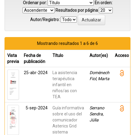
Ordenar por:
En orden:
Resultados por página
Autor/Registro:
Mostrando resultados 1 a 6 de 6
Vista
Fecha de
Título
Autor(es)
Acceso
previa
publicación
25-abr-2024
La asistencia
Domènech
terapéutica
Fiol, Marta
infantil en
niños/as con
TEA
5-sep-2024
Guía informativa
Serrano
sobre el uso del
Sendra,
comunicador
Júlia
Asterics Grid
sistema