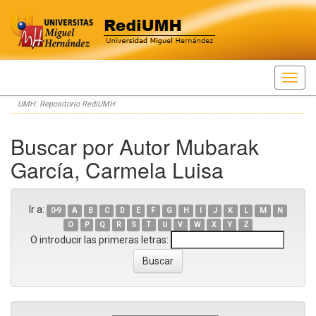
Skip
UMH: Repositorio RediUMH
navigation
Buscar por Autor Mubarak
García, Carmela Luisa
Ir a:
0-9
A
B
C
D
E
F
G
H
I
J
K
L
M
N
O
P
Q
R
S
T
U
V
W
X
Y
Z
O introducir las primeras letras: