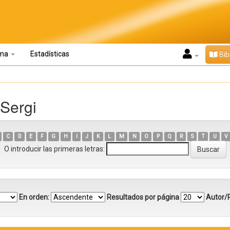
oma
Estadísticas
Bib
 Sergi
C
D
E
F
G
H
I
J
K
L
M
N
O
P
Q
R
S
T
U
V
O introducir las primeras letras:
En orden:
Resultados por página
Autor/R