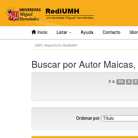
Inicio
Listar
Ayuda
Contacto
Idi
Skip
UMH: Repositorio RediUMH
navigation
Buscar por Autor Maicas,
Ir a:
0-9
A
B
Ordenar por: