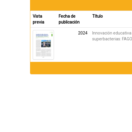
Vista
Fecha de
Título
previa
publicación
2024
Innovación educativa
superbacterias: FA