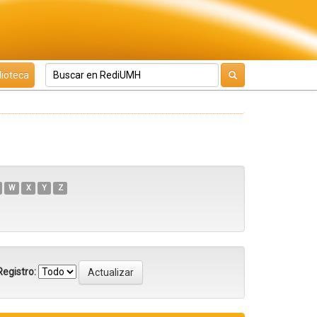
lioteca
W
X
Y
Z
egistro: