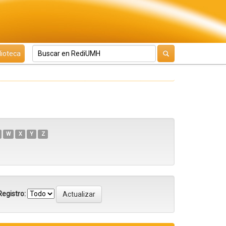
lioteca
W
X
Y
Z
egistro: