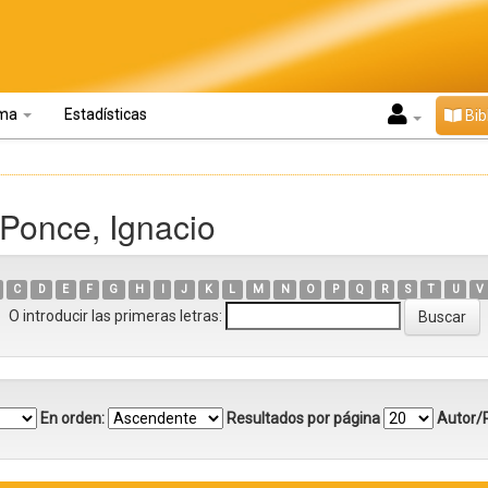
oma
Estadísticas
Bib
 Ponce, Ignacio
C
D
E
F
G
H
I
J
K
L
M
N
O
P
Q
R
S
T
U
V
O introducir las primeras letras:
En orden:
Resultados por página
Autor/R