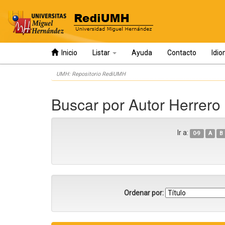
Inicio
Listar
Ayuda
Contacto
Idi
Skip
UMH: Repositorio RediUMH
navigation
Buscar por Autor Herrero
Ir a:
0-9
A
B
Ordenar por: