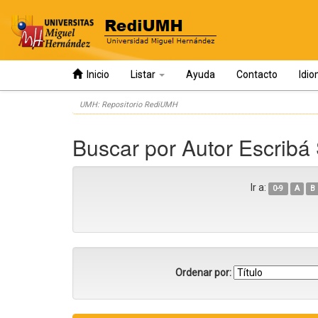
Inicio
Listar
Ayuda
Contacto
Idi
Skip
UMH: Repositorio RediUMH
navigation
Buscar por Autor Escribá
Ir a:
0-9
A
B
Ordenar por: