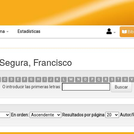
oma
Estadísticas
Bib
 Segura, Francisco
C
D
E
F
G
H
I
J
K
L
M
N
O
P
Q
R
S
T
U
V
O introducir las primeras letras:
En orden:
Resultados por página
Autor/R