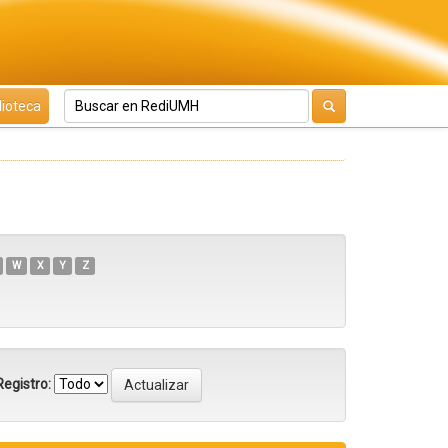
lioteca
W
X
Y
Z
egistro: