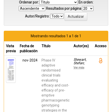
Ordenar por:
En orden:
Resultados por página
Autor/Registro:
Mostrando resultados 1 a 1 de 1
Vista
Fecha de
Título
Autor(es)
Acceso
previa
publicación
Stewart,
nov-2024
Phase IV
Stefan;
adaptive
Seco
Ver más
Meseguer,
randomised
Enrique;
clinical trials
Diago-
evaluating
Sempere,
Elena;
efficacy and cost-
Marín-
efficacy of pre-
Candón,
Alicia;
emptive
Carmona,
pharmacogenetic
Monserrat;
Estebanez,
genotyping
Miriam;
strategies in the