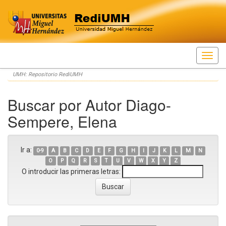
Skip
UMH: Repositorio RediUMH
navigation
Buscar por Autor Diago-
Sempere, Elena
Ir a:
0-9
A
B
C
D
E
F
G
H
I
J
K
L
M
N
O
P
Q
R
S
T
U
V
W
X
Y
Z
O introducir las primeras letras: