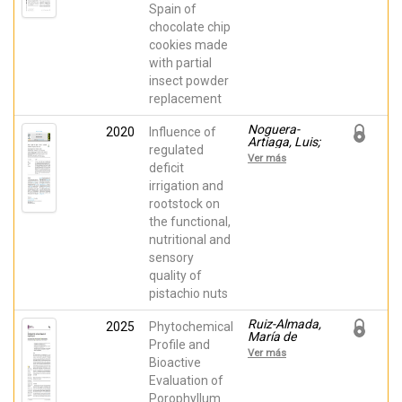
Barrachina,
Spain of
Barrachina,
Ángel A.
Ángel;
chocolate chip
Noguera-
cookies made
Artiaga, Luis;
Vidal-
with partial
Quintanar,
insect powder
Reyna;
Burgos-
replacement
Hernández,
Armando
Noguera-
2020
Influence of
Artiaga, Luis;
regulated
Sánchez-
Ver más
Bravo, Paola;
deficit
Hernández,
irrigation and
Francisca;
rootstock on
Burgos-
Hernández,
the functional,
Armando;
nutritional and
Pérez-López,
David;
sensory
Carbonell-
quality of
Barrachina,
Ángel A.
pistachio nuts
Ruiz-Almada,
2025
Phytochemical
María de
Profile and
Guadalupe;
Ver más
Plascencia-
Bioactive
Jatomea,
Evaluation of
Maribel;
Porophyllum
Burgos-