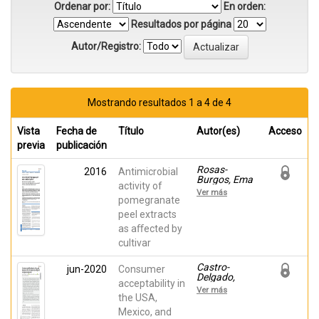
Ordenar por:
En orden:
Resultados por página
Autor/Registro:
Mostrando resultados 1 a 4 de 4
Vista
Fecha de
Título
Autor(es)
Acceso
previa
publicación
Rosas-
2016
Antimicrobial
Burgos, Ema
activity of
C.; Burgos-
Ver más
Hernández,
pomegranate
Armando;
peel extracts
Noguera-
as aﬀected by
Artiaga, Luis;
Kacániová,
cultivar
Miroslava;
Hernández-
Castro-
jun-2020
Consumer
García,
Delgado,
Francisca;
acceptability in
Mauricio;
Cárdenas-
Ver más
Chambers IV,
the USA,
López, José
Edgar;
L.; Carbonell-
Mexico, and
Carbonell-