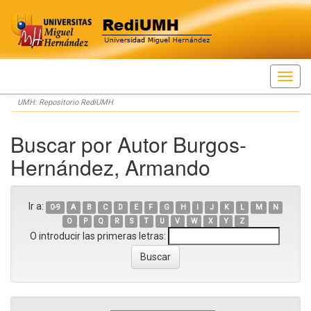
Skip
UMH: Repositorio RediUMH
navigation
Buscar por Autor Burgos-
Hernández, Armando
Ir a:
0-9
A
B
C
D
E
F
G
H
I
J
K
L
M
N
O
P
Q
R
S
T
U
V
W
X
Y
Z
O introducir las primeras letras: