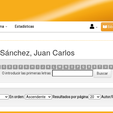
oma
Estadísticas
Bib
 Sánchez, Juan Carlos
C
D
E
F
G
H
I
J
K
L
M
N
O
P
Q
R
S
T
U
V
O introducir las primeras letras:
En orden:
Resultados por página
Autor/R