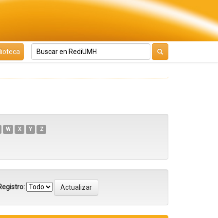
lioteca
W
X
Y
Z
egistro: