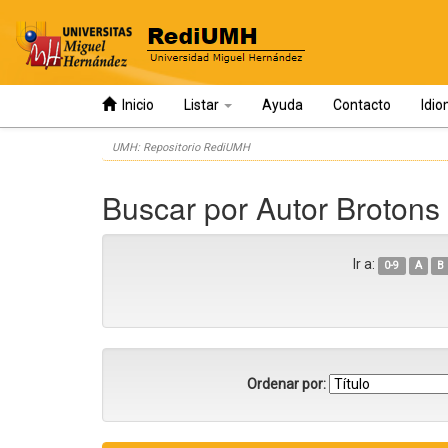
Inicio
Listar
Ayuda
Contacto
Idi
Skip
UMH: Repositorio RediUMH
navigation
Buscar por Autor Brotons
Ir a:
0-9
A
B
Ordenar por: