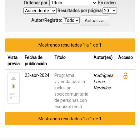
Ordenar por:
En orden:
Resultados por página
Autor/Registro:
Mostrando resultados 1 a 1 de 1
Vista
Fecha de
Título
Autor(es)
Acceso
previa
publicación
23-abr-2024
Programa
Rodríguez
vivienda para la
Lorca,
inclusión
Verónica
sociocomunitaria
de personas con
esquizofrenia
Mostrando resultados 1 a 1 de 1