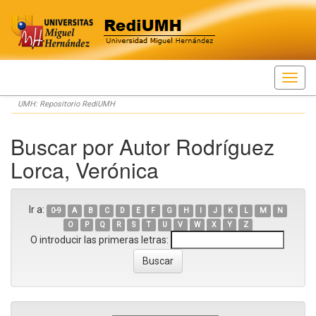
Skip
UMH: Repositorio RediUMH
navigation
Buscar por Autor Rodríguez
Lorca, Verónica
Ir a:
0-9
A
B
C
D
E
F
G
H
I
J
K
L
M
N
O
P
Q
R
S
T
U
V
W
X
Y
Z
O introducir las primeras letras: