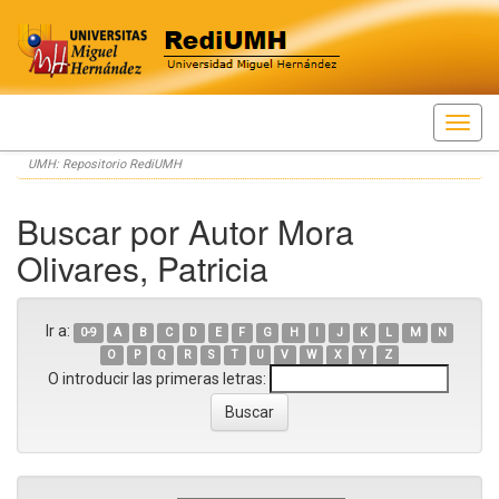
Skip
UMH: Repositorio RediUMH
navigation
Buscar por Autor Mora
Olivares, Patricia
Ir a:
0-9
A
B
C
D
E
F
G
H
I
J
K
L
M
N
O
P
Q
R
S
T
U
V
W
X
Y
Z
O introducir las primeras letras: