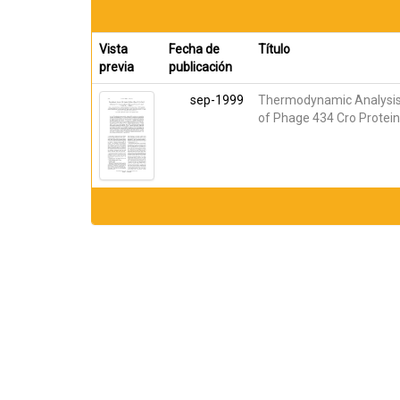
Vista
Fecha de
Título
previa
publicación
sep-1999
Thermodynamic Analysis o
of Phage 434 Cro Protei