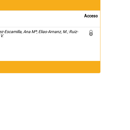
Acceso
z-Escamilla, Ana Mª; Elias-Arnanz, M.; Ruiz-
 V.