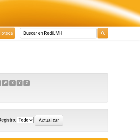
lioteca
W
X
Y
Z
egistro: