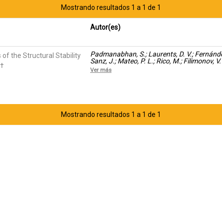
Mostrando resultados 1 a 1 de 1
Autor(es)
Padmanabhan, S.; Laurents, D. V.; Fernánde
f the Structural Stability
Sanz, J.; Mateo, P. L.; Rico, M.; Filimonov, V.
n†
Ver más
Mostrando resultados 1 a 1 de 1