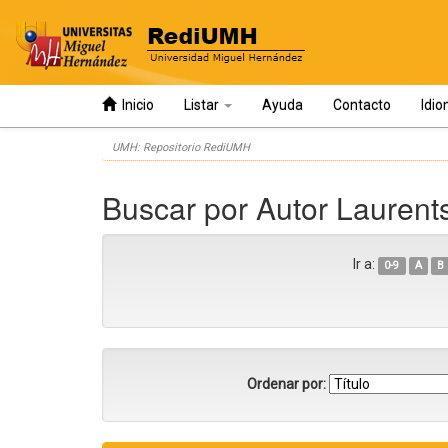
Inicio
Listar
Ayuda
Contacto
Idi
Skip
UMH: Repositorio RediUMH
navigation
Buscar por Autor Laurents
Ir a:
0-9
A
B
Ordenar por: