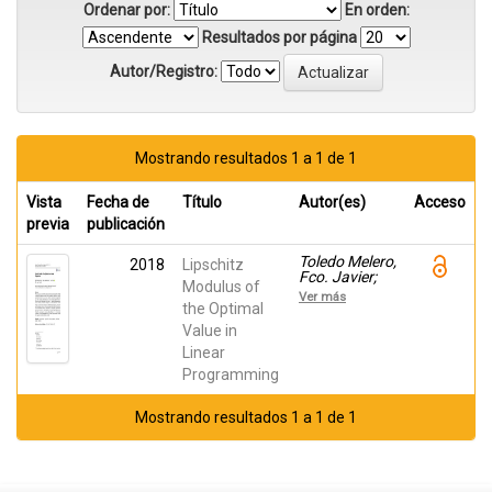
Ordenar por:
En orden:
Resultados por página
Autor/Registro:
Mostrando resultados 1 a 1 de 1
Vista
Fecha de
Título
Autor(es)
Acceso
previa
publicación
Toledo Melero,
2018
Lipschitz
Fco. Javier;
Modulus of
Gisbert, María
Ver más
Jesús; Parra,
the Optimal
Juan;
Value in
Cánovas,
Linear
María Josefa
Programming
Mostrando resultados 1 a 1 de 1