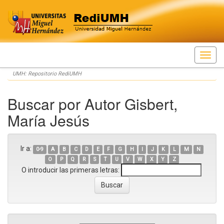
Skip
UMH: Repositorio RediUMH
navigation
Buscar por Autor Gisbert,
María Jesús
Ir a:
0-9
A
B
C
D
E
F
G
H
I
J
K
L
M
N
O
P
Q
R
S
T
U
V
W
X
Y
Z
O introducir las primeras letras: