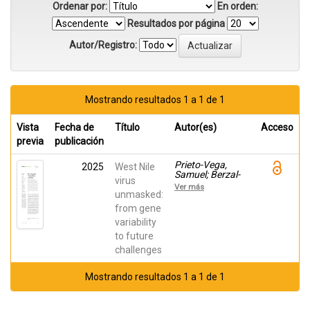
Ordenar por:
En orden:
Resultados por página
Autor/Registro:
Mostrando resultados 1 a 1 de 1
Vista
Fecha de
Título
Autor(es)
Acceso
previa
publicación
Prieto-Vega,
2025
West Nile
Samuel; Berzal-
virus
Herranz, Alfredo;
Ver más
Garrido, Juan
unmasked:
José; Arias,
from gene
Armando;
variability
Grande-Pérez,
Ana; Fernández-
to future
Escamilla, Ana
challenges
Mª; Montoya,
María
Mostrando resultados 1 a 1 de 1