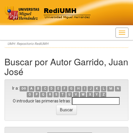
Skip
UMH: Repositorio RediUMH
navigation
Buscar por Autor Garrido, Juan
José
Ir a:
0-9
A
B
C
D
E
F
G
H
I
J
K
L
M
N
O
P
Q
R
S
T
U
V
W
X
Y
Z
O introducir las primeras letras: