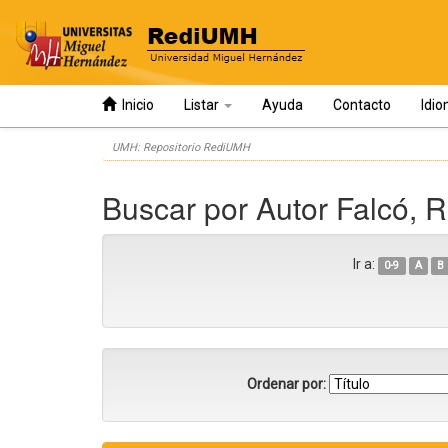
Inicio
Listar
Ayuda
Contacto
Idi
Skip
UMH: Repositorio RediUMH
navigation
Buscar por Autor Falcó, 
Ir a:
0-9
A
B
Ordenar por: