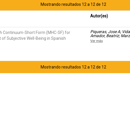
Mostrando resultados 12 a 12 de 12
Autor(es)
Piqueras, Jose A; Vida
lth Continuum-Short Form (MHC-SF) for
Amador, Beatriz; Marz
of Subjective Well-Being in Spanish
Ver más
Mostrando resultados 12 a 12 de 12