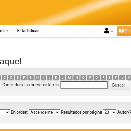
oma
Estadísticas
Bib
Raquel
C
D
E
F
G
H
I
J
K
L
M
N
O
P
Q
R
S
T
U
V
O introducir las primeras letras:
En orden:
Resultados por página
Autor/R