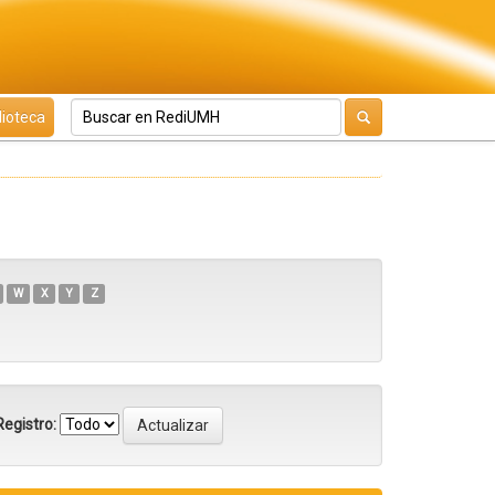
lioteca
W
X
Y
Z
egistro: