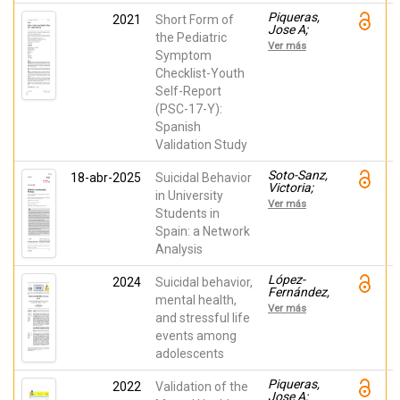
Matti;
Piqueras,
Piqueras,
2021
Short Form of
Jose A;
Jose A
the Pediatric
Vidal-
Ver más
Arenas,
Symptom
Verónica;
Checklist-Youth
Falcó,
Self-Report
Raquel;
Moreno-
(PSC-17-Y):
Amador,
Spanish
Beatriz;
Marzo
Validation Study
Campos,
Juan
Soto-Sanz,
18-abr-2025
Suicidal Behavior
Carlos;
Victoria;
Holcomb,
in University
García del
Juliana;
Ver más
Castillo-
Students in
Murphy,
López,
Michael
Spain: a Network
Álvaro;
Analysis
Pineda,
David;
Falcó,
López-
2024
Suicidal behavior,
Raquel;
Fernández,
mental health,
Rodríguez-
Francisco
Ver más
Jiménez,
J.;
and stressful life
Tíscar;
Moreno-
events among
Marzo,
Amador,
Juan C.;
adolescents
Beatriz;
Piqueras,
Falcó,
José A.
Raquel;
Piqueras,
2022
Validation of the
Soto-Sanz,
Jose A;