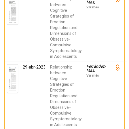
Mas,
between
Jesús;
Ver más
Moreno-
Cognitive
Amador,
Strategies of
Beatriz;
Emotion
Marzo,
Juan C.;
Regulation and
Falcó,
Dimensions of
Raquel;
Molina-
Obsessive-
Torres,
Compulsive
Jonatan;
Cervin,
Symptomatology
Matti;
in Adolescents
Piqueras,
José A.
Ferrández-
29-abr-2023
Relationship
Mas,
between
Jesús;
Ver más
Moreno-
Cognitive
Amador,
Strategies of
Beatriz;
Emotion
Marzo
Campos,
Regulation and
Juan
Dimensions of
Carlos;
Falcó,
Obsessive–
Raquel;
Compulsive
Molina-
Torres,
Symptomatology
Jonatan;
in Adolescents
Cervin,