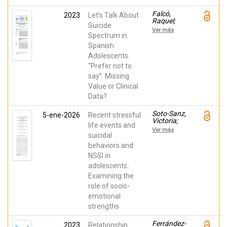
Garcia-
Lopez,
Falcó,
Luis
2023
Let’s Talk About
Raquel;
Joaquín
Suicide
Piqueras,
Ver más
Jose A.;
Spectrum in
Moreno-
Spanish
Amador,
Adolescents.
Beatriz;
Soto-Sanz,
“Prefer not to
Victoria;
say”: Missing
Marzo
Campos,
Value or Clinical
Juan
Data?
Carlos
Soto-Sanz,
5-ene-2026
Recent stressful
Victoria;
life events and
Marzo,
Ver más
Juan
suicidal
Carlos;
behaviors and
Falcó,
NSSI in
Raquel;
Moreno-
adolescents:
Amador,
Examining the
Beatriz;
Piqueras,
role of socio-
José A.;
emotional
López-
Fernández,
strengths
Francisco
J.
Ferrández-
2023
Relationship