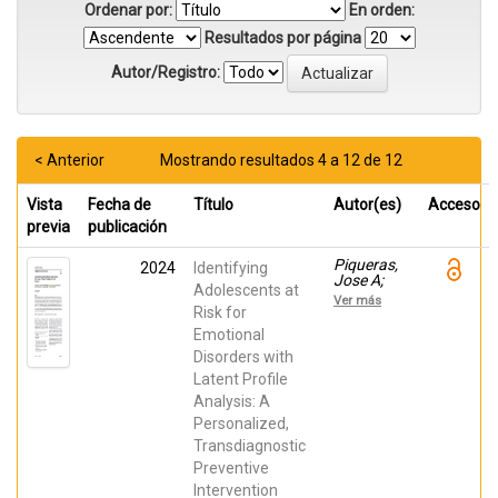
Ordenar por:
En orden:
Resultados por página
Autor/Registro:
< Anterior
Mostrando resultados 4 a 12 de 12
Vista
Fecha de
Título
Autor(es)
Acceso
previa
publicación
Piqueras,
2024
Identifying
Jose A;
Adolescents at
Falcó,
Ver más
Raquel;
Risk for
Rico-
Emotional
Bordera,
Disorders with
Pilar;
Canals,
Latent Profile
Josefa;
Analysis: A
Espinosa-
Fernández,
Personalized,
Lourdes;
Transdiagnostic
Vivas-
Fernández,
Preventive
Manuel;
Intervention