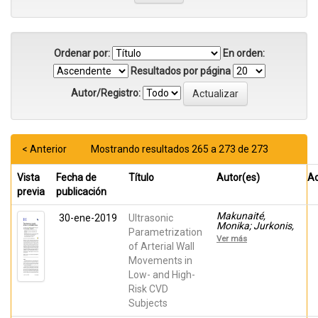
Ordenar por:
En orden:
Resultados por página
Autor/Registro:
< Anterior
Mostrando resultados 265 a 273 de 273
Vista
Fecha de
Título
Autor(es)
A
previa
publicación
Makunaité,
30-ene-2019
Ultrasonic
Monika; Jurkonis,
Parametrization
Rytis; Rodríguez-
Ver más
Martínez, Alberto;
of Arterial Wall
Jurgaitiené, Ruta;
Movements in
Semaška, Vytenis;
Low- and High-
Melinyté,
Karolina; Kubilius,
Risk CVD
Raimondas
Subjects