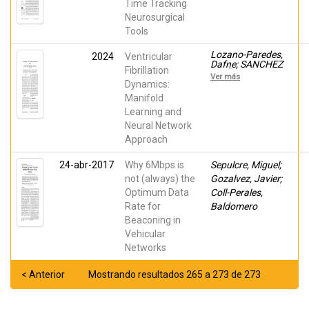
Time Tracking
Gutiérrez Mazón,
Neurosurgical
roberto; Arias,
Julia; Ávila
Tools
Navarro, Ernesto;
Sabater-Navarro,
Lozano-Paredes,
2024
Ventricular
Jose Maria
Dafne; SANCHEZ
Fibrillation
MUÑOZ, JUAN
Ver más
JOSE; Bote-Curiel,
Dynamics:
Luis; Melgarejo
Manifold
Meseguer,
Learning and
Francisco
Manuel; Gil
Neural Network
Izquierdo,
Approach
Antonio; Gimeno
Blanes, Francisco
Javier; Rojo-
24-abr-2017
Why 6Mbps is
Sepulcre, Miguel;
Álvarez, José Luis
not (always) the
Gozalvez, Javier;
Optimum Data
Coll-Perales,
Rate for
Baldomero
Beaconing in
Vehicular
Networks
< Anterior
Mostrando resultados 265 a 273 de 273