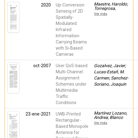
Maestre, Haroldo;
2020
Up-Conversion
Torregrosa,
Sensing of 2D
Adrian J.;
Ver más
Karamehmedovic,
Spatially-
Emir; Rico
Modulated
Soliveres, María
Infrared
Luisa; Campany,
Juan
Information-
Carrying Beams
with Si-Based
Cameras
oct-2007
User QoS-based
Gozalvez, Javier;
Multi-Channel
Lucas-Estañ, M.
Assignment
Carmen; Sanchez-
Schemes under
Soriano, Joaquin
Multimedia
Traffic
Conditions
Martínez Lozano,
23-ene-2021
UWB-Printed
Andrea; Blanco
Rectangular-
Angulo, Carolina;
Ver más
García Martínez,
Based Monopole
Héctor; Gutiérrez
Antenna for
Mazón, roberto;