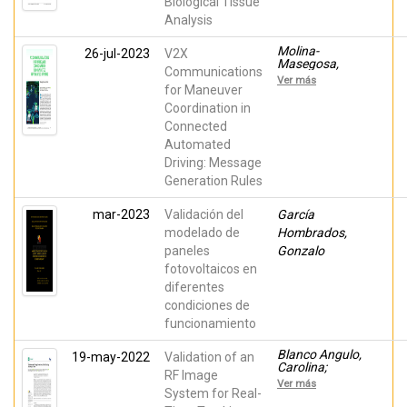
Biological Tissue
Torregrosa-
Penalva, Germán;
Analysis
Ávila Navarro,
Ernesto; Sabater-
Molina-
26-jul-2023
V2X
Navarro, Jose
Masegosa,
Maria
Communications
Rafael; Avedisov,
Ver más
Sergei; Sepulcre,
for Maneuver
Miguel; Farid,
Coordination in
Yashar; Gozalvez,
Connected
Javier; Altintas,
Onur
Automated
Driving: Message
Generation Rules
mar-2023
Validación del
García
modelado de
Hombrados,
paneles
Gonzalo
fotovoltaicos en
diferentes
condiciones de
funcionamiento
Blanco Angulo,
19-may-2022
Validation of an
Carolina;
RF Image
Martínez Lozano,
Ver más
Andrea; Juan,
System for Real-
Carlos G.;