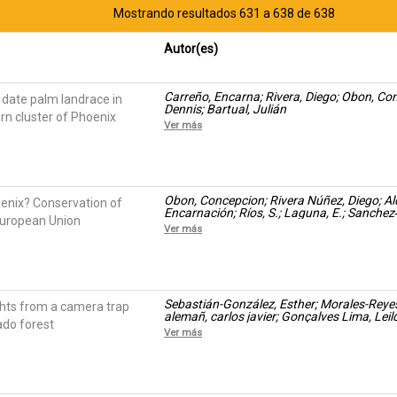
Mostrando resultados 631 a 638 de 638
Autor(es)
Carreño, Encarna; Rivera, Diego; Obon, Co
 date palm landrace in
Dennis; Bartual, Julián
rn cluster of Phoenix
Ver más
Obon, Concepcion; Rivera Núñez, Diego; Al
enix? Conservation of
Encarnación; Ríos, S.; Laguna, E.; Sanchez‑B
European Union
Johnson, Dennis
Ver más
Sebastián-González, Esther; Morales-Reyes
ights from a camera trap
alemañ, carlos javier; Gonçalves Lima, Lei
rado forest
Zapata, José Antonio
Ver más