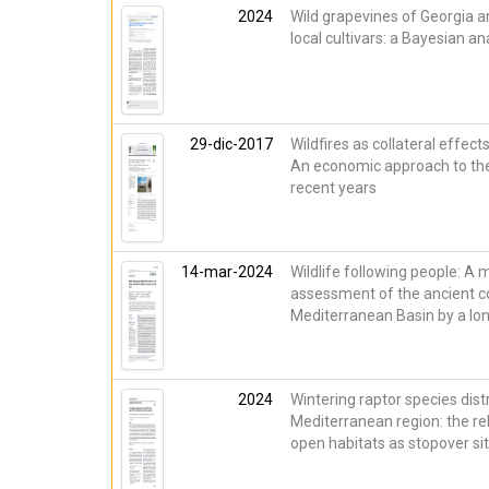
2024
Wild grapevines of Georgia an
local cultivars: a Bayesian a
29-dic-2017
Wildfires as collateral effects
An economic approach to the 
recent years
14-mar-2024
Wildlife following people: A m
assessment of the ancient co
Mediterranean Basin by a lon
2024
Wintering raptor species dist
Mediterranean region: the r
open habitats as stopover si