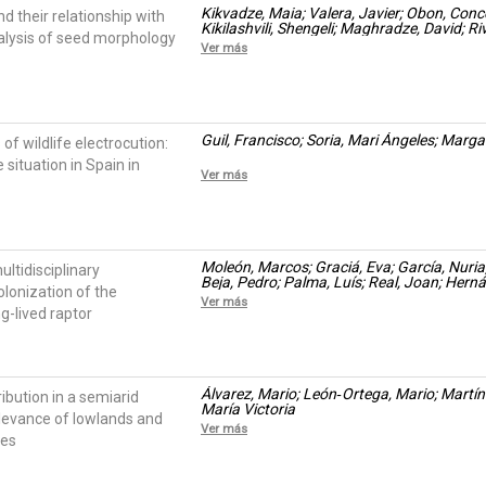
Kikvadze, Maia; Valera, Javier; Obon, Conce
d their relationship with
Kikilashvili, Shengeli; Maghradze, David; R
nalysis of seed morphology
Ver más
Guil, Francisco; Soria, Mari Ángeles; Marg
 of wildlife electrocution:
situation in Spain in
Ver más
Moleón, Marcos; Graciá, Eva; García, Nuria
ultidisciplinary
Beja, Pedro; Palma, Luís; Real, Joan; Her
lonization of the
Arrondo, Eneko; Sánchez-Zapata, José A.
Ver más
g-lived raptor
Álvarez, Mario; León‑Ortega, Mario; Martíne
ribution in a semiarid
María Victoria
elevance of lowlands and
Ver más
tes