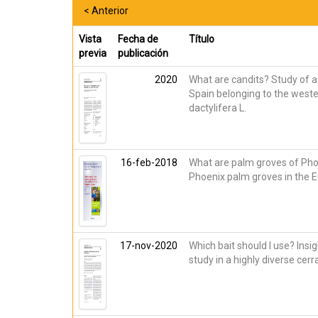
< Anterior
Vista
Fecha de
Título
previa
publicación
2020
What are candits? Study of a
Spain belonging to the weste
dactylifera L.
16-feb-2018
What are palm groves of Pho
Phoenix palm groves in the 
17-nov-2020
Which bait should I use? Ins
study in a highly diverse cer