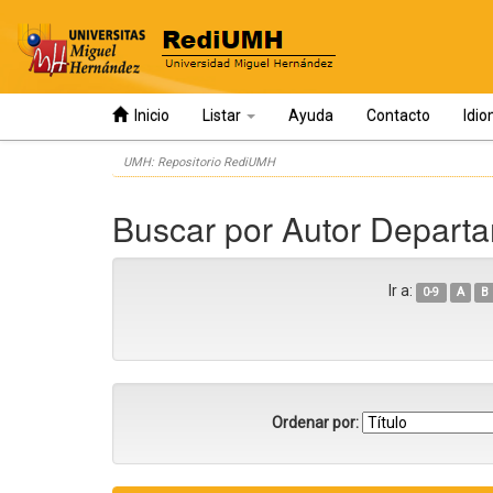
Inicio
Listar
Ayuda
Contacto
Idi
Skip
UMH: Repositorio RediUMH
navigation
Buscar por Autor Departa
Ir a:
0-9
A
B
Ordenar por: