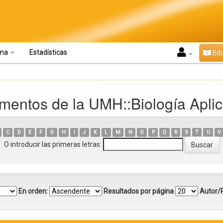
oma
Estadísticas
Bib
mentos de la UMH::Biología Apli
C
D
E
F
G
H
I
J
K
L
M
N
O
P
Q
R
S
T
U
V
O introducir las primeras letras:
En orden:
Resultados por página
Autor/R