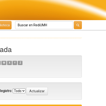
lioteca
cada
W
X
Y
Z
egistro: