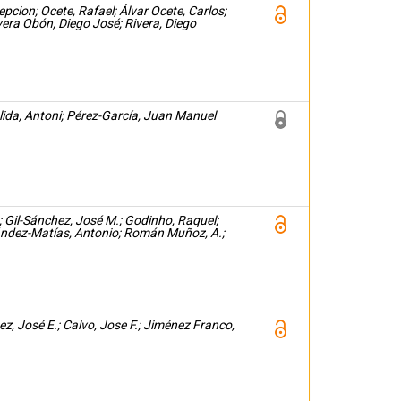
pcion; Ocete, Rafael; Álvar Ocete, Carlos;
ivera Obón, Diego José; Rivera, Diego
alida, Antoni; Pérez-García, Juan Manuel
; Gil-Sánchez, José M.; Godinho, Raquel;
nández-Matías, Antonio; Román Muñoz, A.;
z, José E.; Calvo, Jose F.; Jiménez Franco,