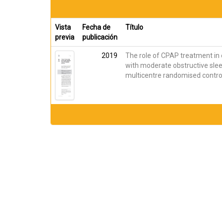
Vista
Fecha de
Título
previa
publicación
2019
The role of CPAP treatment in 
with moderate obstructive sle
multicentre randomised controll