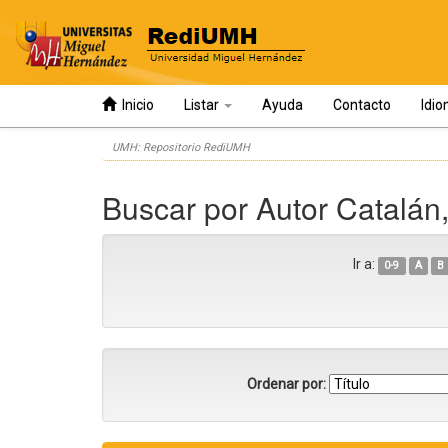
Inicio
Listar
Ayuda
Contacto
Idi
Skip
UMH: Repositorio RediUMH
navigation
Buscar por Autor Catalán
Ir a:
0-9
A
B
Ordenar por: