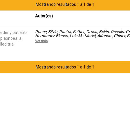
Mostrando resultados 1 a 1 de 1
Autor(es)
Ponce, Silvia; Pastor, Esther; Orosa, Belén; Oscullo, G
elderly patients
Hernandez Blasco, Luis M.; Muriel, Alfonso ; Chiner, E
ep apnoea: a
Respiratory Disorders Group of the Sociedad Valenc
Ver más
ed trial
Mostrando resultados 1 a 1 de 1