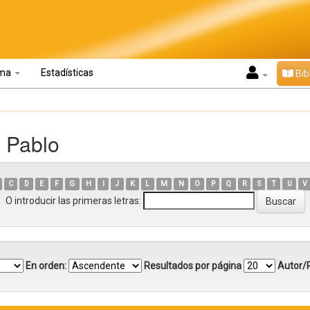
oma
Estadísticas
Bib
, Pablo
C
D
E
F
G
H
I
J
K
L
M
N
O
P
Q
R
S
T
U
V
O introducir las primeras letras:
En orden:
Resultados por página
Autor/R