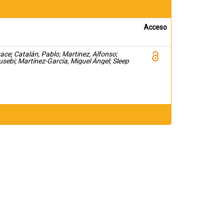
Acceso
race; Catalán, Pablo; Martinez, Alfonso;
usebi; Martínez-García, Miguel Ángel; Sleep
iana de Neumología