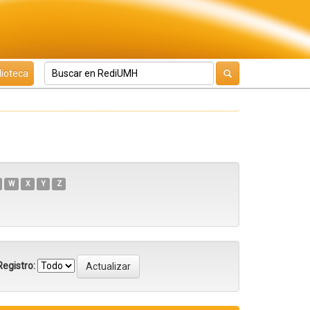
lioteca
W
X
Y
Z
egistro: