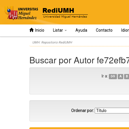
Inicio
Listar
Ayuda
Contacto
Idi
Skip
UMH: Repositorio RediUMH
navigation
Buscar por Autor fe72ef
Ir a:
0-9
A
B
Ordenar por: