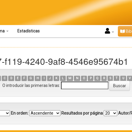
oma
Estadísticas
Bib
b7-f119-4240-9af8-4546e95674b1
C
D
E
F
G
H
I
J
K
L
M
N
O
P
Q
R
S
T
U
V
O introducir las primeras letras:
En orden:
Resultados por página
Autor/R