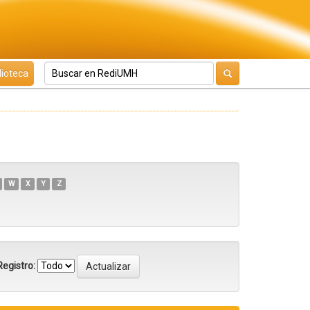
lioteca
W
X
Y
Z
egistro: