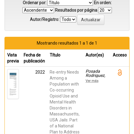
Ordenar por:
En orden:
Resultados por página
Autor/Registro:
Mostrando resultados 1 a 1 de 1
Vista
Fecha de
Título
Autor(es)
Acceso
previa
publicación
Posada
2022
Re-entry Needs
Rodriguez,
Among a
Camilo;
Ver más
Shaffer,
Population with
Paige;
Co-occurring
gaba,
Opioid Use and
ayorkor;
Drawbridge,
Mental Health
Dara
Disorders in
Massachusetts,
USA Jails: Part
of a National
Plan to Address