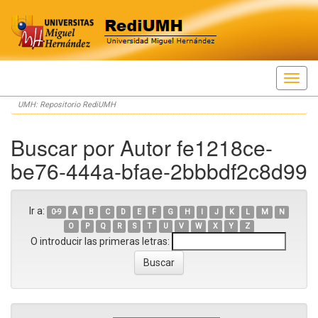
Skip
UMH: Repositorio RediUMH
navigation
Buscar por Autor fe1218ce-
be76-444a-bfae-2bbbdf2c8d99
Ir a:
0-9
A
B
C
D
E
F
G
H
I
J
K
L
M
N
O
P
Q
R
S
T
U
V
W
X
Y
Z
O introducir las primeras letras: