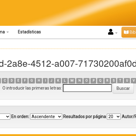
oma
Estadísticas
Bib
65d-2a8e-4512-a007-71730200af0
C
D
E
F
G
H
I
J
K
L
M
N
O
P
Q
R
S
T
U
V
O introducir las primeras letras:
En orden:
Resultados por página
Autor/R