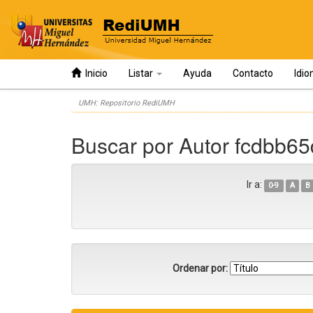
Inicio
Listar
Ayuda
Contacto
Idi
Skip
UMH: Repositorio RediUMH
navigation
Buscar por Autor fcdbb
Ir a:
0-9
A
B
Ordenar por: