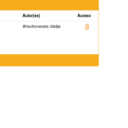
Autor(es)
Acceso
Briuchovecate, Idalija