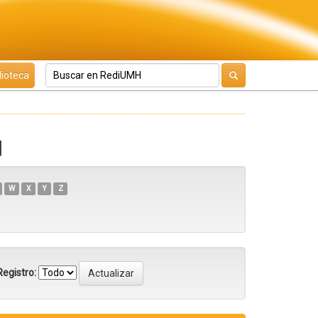
lioteca
d
W
X
Y
Z
egistro: