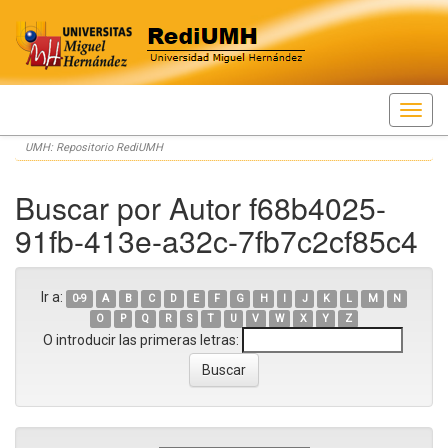
Skip
UMH: Repositorio RediUMH
navigation
Buscar por Autor f68b4025-
91fb-413e-a32c-7fb7c2cf85c4
Ir a:
0-9
A
B
C
D
E
F
G
H
I
J
K
L
M
N
O
P
Q
R
S
T
U
V
W
X
Y
Z
O introducir las primeras letras: