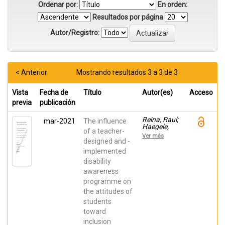
Ordenar por:
En orden:
Resultados por página
Autor/Registro:
< Anterior
Mostrando resultados 3 a 3 de 3
Vista
Fecha de
Título
Autor(es)
Acceso
previa
publicación
Reina, Raul;
mar-2021
The influence
Haegele,
of a teacher-
Justin;
Ver más
Roldan,
designed and -
Alba; Pérez-
implemented
Torralba,
disability
Alberto;
Carbonell
awareness
Hernández,
programme on
Laura
the attitudes of
students
toward
inclusion