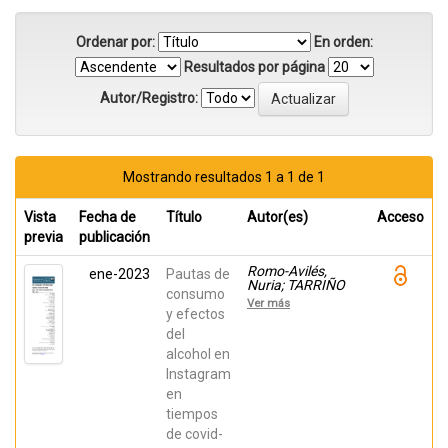
Ordenar por:
En orden:
Resultados por página
Autor/Registro:
Mostrando resultados 1 a 1 de 1
Vista
Fecha de
Título
Autor(es)
Acceso
previa
publicación
Romo-Avilés,
ene-2023
Pautas de
Nuria; TARRIÑO
consumo
CONCEJERO,
Ver más
LORENA; López-
y efectos
Morales, Juan;
del
Vázquez Varela,
alcohol en
Carmen; Sánchez-
González,
Instagram
Penélope;
en
Tarragona, Alicia;
García-Carpintero
tiempos
Muñoz, Maria
de covid-
Angeles; de Diego-