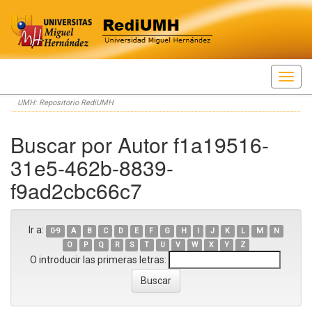
Skip
UMH: Repositorio RediUMH
navigation
Buscar por Autor f1a19516-
31e5-462b-8839-
f9ad2cbc66c7
Ir a:
0-9
A
B
C
D
E
F
G
H
I
J
K
L
M
N
O
P
Q
R
S
T
U
V
W
X
Y
Z
O introducir las primeras letras: