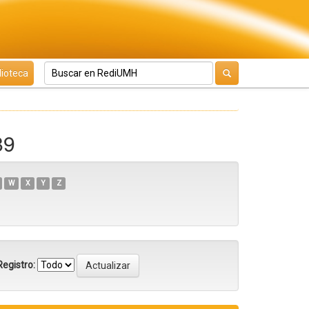
lioteca
89
W
X
Y
Z
egistro: