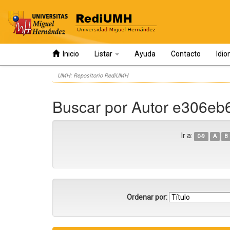
Inicio
Listar
Ayuda
Contacto
Idi
Skip
UMH: Repositorio RediUMH
navigation
Buscar por Autor e306e
Ir a:
0-9
A
B
Ordenar por: