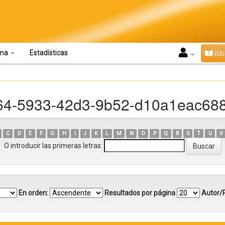
oma
Estadísticas
Bib
b64-5933-42d3-9b52-d10a1eac68
C
D
E
F
G
H
I
J
K
L
M
N
O
P
Q
R
S
T
U
V
O introducir las primeras letras:
En orden:
Resultados por página
Autor/R