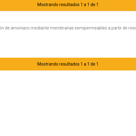
Mostrando resultados 1 a 1 de 1
ón de amoniaco mediante membranas semipermeables a partir de res
Mostrando resultados 1 a 1 de 1