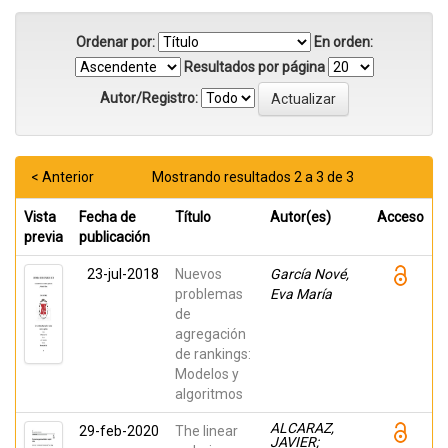
Ordenar por:
En orden:
Resultados por página
Autor/Registro:
< Anterior
Mostrando resultados 2 a 3 de 3
Vista
Fecha de
Título
Autor(es)
Acceso
previa
publicación
23-jul-2018
Nuevos
García Nové,
problemas
Eva María
de
agregación
de rankings:
Modelos y
algoritmos
ALCARAZ,
29-feb-2020
The linear
JAVIER;