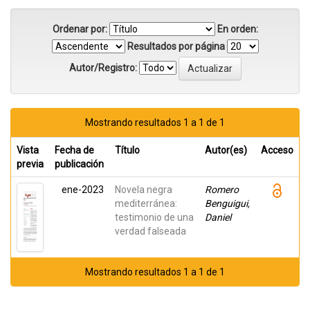
Ordenar por:
En orden:
Resultados por página
Autor/Registro:
Mostrando resultados 1 a 1 de 1
Vista
Fecha de
Título
Autor(es)
Acceso
previa
publicación
ene-2023
Novela negra
Romero
mediterránea:
Benguigui,
testimonio de una
Daniel
verdad falseada
Mostrando resultados 1 a 1 de 1