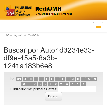
Skip
UMH: Repositorio RediUMH
navigation
Buscar por Autor d3234e33-
df9e-45a5-8a3b-
1241a183b6e8
Ir a:
0-9
A
B
C
D
E
F
G
H
I
J
K
L
M
N
O
P
Q
R
S
T
U
V
W
X
Y
Z
O introducir las primeras letras: