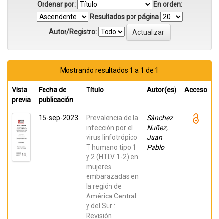
Ordenar por:
En orden:
Resultados por página
Autor/Registro:
Mostrando resultados 1 a 1 de 1
Vista
Fecha de
Título
Autor(es)
Acceso
previa
publicación
15-sep-2023
Prevalencia de la
Sánchez
infección por el
Nuñez,
virus linfotrópico
Juan
T humano tipo 1
Pablo
y 2 (HTLV 1-2) en
mujeres
embarazadas en
la región de
América Central
y del Sur :
Revisión