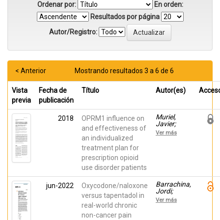
Ordenar por:
En orden:
Resultados por página
Autor/Registro:
< Anterior
Mostrando resultados 3 a 6 de 6
Vista
Fecha de
Título
Autor(es)
Acces
previa
publicación
Muriel,
2018
OPRM1 influence on
Javier;
and effectiveness of
Margarit,
Ver más
César;
an individualized
Planelles,
treatment plan for
Beatriz;
prescription opioid
Serralta,
María J.;
use disorder patients
Puga,
Carmen;
Barrachina,
jun-2022
Oxycodone/naloxone
Inda, María
Jordi;
del Mar;
versus tapentadol in
Margarit,
Cutillas,
Ver más
César;
real-world chronic
Esperanza;
Muriel,
Morales,
non-cancer pain
Javier;