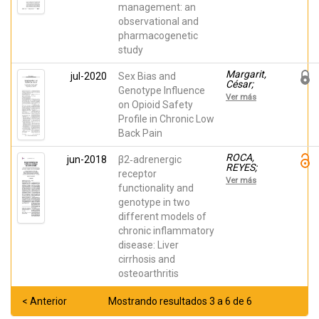
Domingo;
management: an
López‑Gil,
Horga,
Santiago;
José F.
observational and
López Gil,
pharmacogenetic
Vicente;
Vara-
study
González,
Amaya;
Margarit,
jul-2020
Sex Bias and
Planelles,
César;
Beatriz;
Genotype Influence
Roca,
Inda, María
Ver más
Reyes;
on Opioid Safety
del Mar;
Inda, María
Morales,
Profile in Chronic Low
del Mar;
Domingo;
Back Pain
Muriel,
Peiró, Ana
Javier;
Ballester,
ROCA,
jun-2018
β2‑adrenergic
Pura; Flor,
REYES;
receptor
Andrea;
ESTEBAN,
Ver más
Morales,
PABLO;
functionality and
Domingo;
Zapater,
genotype in two
Peiró, Ana
Pedro;
different models of
Inda, María
del Mar;
chronic inflammatory
CONTE,
disease: Liver
LUCIA;
Gómez-
cirrhosis and
Escolar,
osteoarthritis
Laura;
MARTÍNEZ,
HELENA;
< Anterior
Mostrando resultados 3 a 6 de 6
Horga,
José