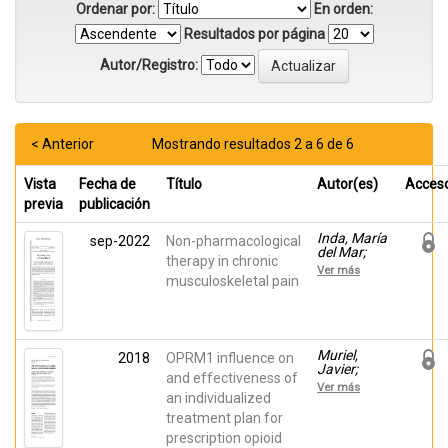
Ordenar por:
En orden:
Resultados por página
Autor/Registro:
< Anterior
Mostrando resultados 2 a 6 de 6
Vista
Fecha de
Título
Autor(es)
Acces
previa
publicación
Inda, María
sep-2022
Non-pharmacological
del Mar;
therapy in chronic
Margarit,
Ver más
César;
musculoskeletal pain
Vara,
Amaya;
Cutillas,
Esperanza;
Mateu,
Muriel,
2018
OPRM1 influence on
Marga;
Javier;
and effectiveness of
Martínez,
Margarit,
Ver más
Evan;
César;
an individualized
Coves,
Planelles,
treatment plan for
Miriam;
Beatriz;
Rodríguez,
prescription opioid
Serralta,