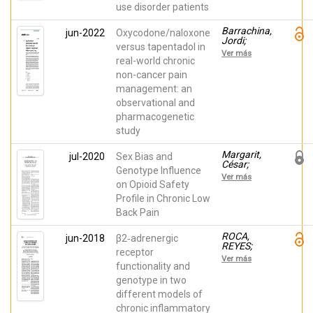
Jorge;
María J.;
use disorder patients
Ballester,
Puga,
Pura;
Carmen;
Barrachina,
Barrachina,
jun-2022
Oxycodone/naloxone
Inda, María
Jordi;
Jordi;
del Mar;
versus tapentadol in
Morales,
Margarit,
Cutillas,
Ver más
Domingo;
César;
real-world chronic
Esperanza;
Peiró, Ana
Muriel,
Morales,
non-cancer pain
Javier;
Domingo;
management: an
López‑Gil,
Horga,
Santiago;
José F.
observational and
López Gil,
pharmacogenetic
Vicente;
Vara-
study
González,
Amaya;
Margarit,
jul-2020
Sex Bias and
Planelles,
César;
Beatriz;
Genotype Influence
Roca,
Inda, María
Ver más
Reyes;
on Opioid Safety
del Mar;
Inda, María
Morales,
Profile in Chronic Low
del Mar;
Domingo;
Back Pain
Muriel,
Peiró, Ana
Javier;
Ballester,
ROCA,
jun-2018
β2‑adrenergic
Pura; Flor,
REYES;
receptor
Andrea;
ESTEBAN,
Ver más
Morales,
PABLO;
functionality and
Domingo;
Zapater,
genotype in two
Peiró, Ana
Pedro;
different models of
Inda, María
del Mar;
chronic inflammatory