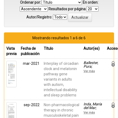
Ordenar por:
En orden:
Resultados por página
Autor/Registro:
Mostrando resultados 1 a 6 de 6
Vista
Fecha de
Título
Autor(es)
Acces
previa
publicación
Ballester,
mar-2021
Interplay of circadian
Pura;
clock and melatonin
Martínez-
Ver más
Madrid,
pathway gene
María José;
variants in adults
Javaloyes,
with autism,
María
Auxiliadora;
intellectual disability
Belda-
and sleep problems
Cantó,
César;
Aguilar,
Inda, María
sep-2022
Non-pharmacological
Víctor;
del Mar;
therapy in chronic
Inda, María
Margarit,
Ver más
del Mar;
César;
musculoskeletal pain