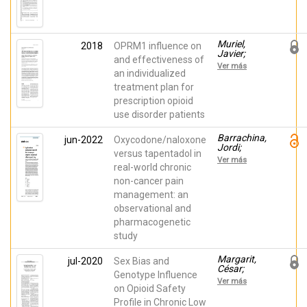
Richdale,
Vara,
Amanda;
Amaya;
Muriel,
Cutillas,
Javier;
Esperanza;
Morales,
Mateu,
Muriel,
2018
OPRM1 influence on
Domingo;
Marga;
Javier;
Peiró, Ana
and effectiveness of
Martínez,
Margarit,
Ver más
Evan;
César;
an individualized
Coves,
Planelles,
treatment plan for
Miriam;
Beatriz;
Rodríguez,
prescription opioid
Serralta,
Jorge;
María J.;
use disorder patients
Ballester,
Puga,
Pura;
Carmen;
Barrachina,
Barrachina,
jun-2022
Oxycodone/naloxone
Inda, María
Jordi;
Jordi;
del Mar;
versus tapentadol in
Morales,
Margarit,
Cutillas,
Ver más
Domingo;
César;
real-world chronic
Esperanza;
Peiró, Ana
Muriel,
Morales,
non-cancer pain
Javier;
Domingo;
management: an
López‑Gil,
Horga,
Santiago;
José F.
observational and
López Gil,
pharmacogenetic
Vicente;
Vara-
study
González,
Amaya;
Margarit,
jul-2020
Sex Bias and
Planelles,
César;
Beatriz;
Genotype Influence
Roca,
Inda, María
Ver más
Reyes;
on Opioid Safety
del Mar;
Inda, María
Morales,
Profile in Chronic Low