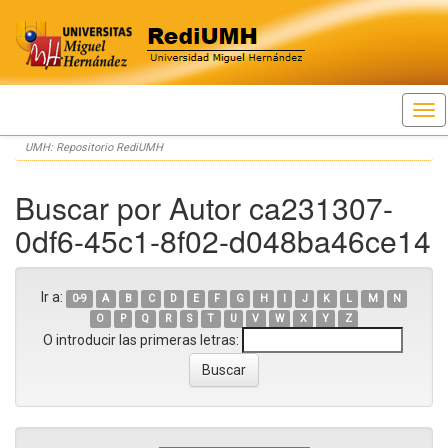
Skip
UMH: Repositorio RediUMH
navigation
Buscar por Autor ca231307-
0df6-45c1-8f02-d048ba46ce14
Ir a:
0-9
A
B
C
D
E
F
G
H
I
J
K
L
M
N
O
P
Q
R
S
T
U
V
W
X
Y
Z
O introducir las primeras letras: