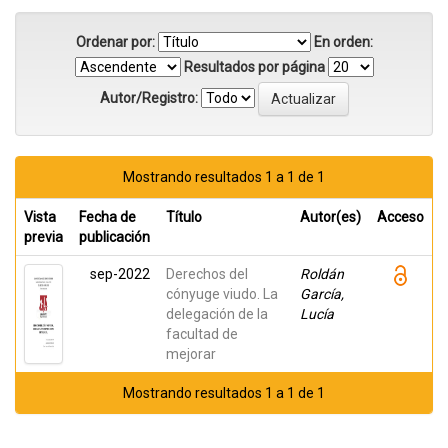
Ordenar por:
En orden:
Resultados por página
Autor/Registro:
Mostrando resultados 1 a 1 de 1
Vista
Fecha de
Título
Autor(es)
Acceso
previa
publicación
sep-2022
Derechos del
Roldán
cónyuge viudo. La
García,
delegación de la
Lucía
facultad de
mejorar
Mostrando resultados 1 a 1 de 1