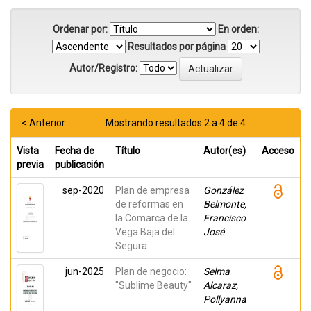
Ordenar por:
En orden:
Resultados por página
Autor/Registro:
< Anterior
Mostrando resultados 2 a 4 de 4
Vista
Fecha de
Título
Autor(es)
Acceso
previa
publicación
sep-2020
Plan de empresa
González
de reformas en
Belmonte,
la Comarca de la
Francisco
Vega Baja del
José
Segura
jun-2025
Plan de negocio:
Selma
"Sublime Beauty"
Alcaraz,
Pollyanna