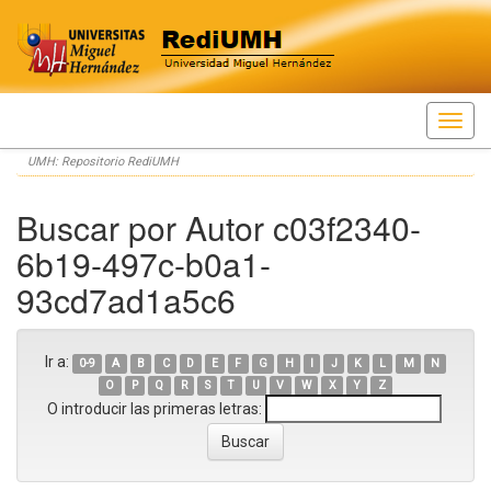
Skip
UMH: Repositorio RediUMH
navigation
Buscar por Autor c03f2340-
6b19-497c-b0a1-
93cd7ad1a5c6
Ir a:
0-9
A
B
C
D
E
F
G
H
I
J
K
L
M
N
O
P
Q
R
S
T
U
V
W
X
Y
Z
O introducir las primeras letras: