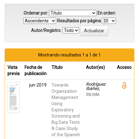
Ordenar por:
En orden:
Resultados por página
Autor/Registro:
Mostrando resultados 1 a 1 de 1
Vista
Fecha de
Título
Autor(es)
Acceso
previa
publicación
Rodríguez
jun-2019
Towards
Ibáñez,
Organization
Margarita;
Ver más
Muñoz-
Management
Romero,
Using
Sergio;
Exploratory
Soguero-
Ruiz, Cristina;
Screening and
Gimeno
Big Data Tests:
Blanes,
Francisco
A Case Study
Javier; Rojo-
of the Spanish
Álvarez, José