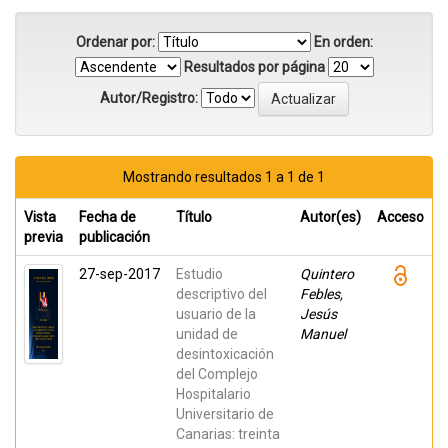
Ordenar por:
En orden:
Resultados por página
Autor/Registro:
Mostrando resultados 1 a 1 de 1
Vista
Fecha de
Título
Autor(es)
Acceso
previa
publicación
27-sep-2017
Estudio
Quintero
descriptivo del
Febles,
usuario de la
Jesús
unidad de
Manuel
desintoxicación
del Complejo
Hospitalario
Universitario de
Canarias: treinta