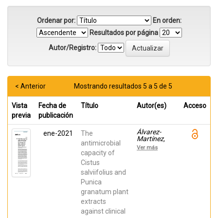
Ordenar por:
En orden:
Resultados por página
Autor/Registro:
< Anterior
Mostrando resultados 5 a 5 de 5
Vista
Fecha de
Título
Autor(es)
Acceso
previa
publicación
Álvarez-
ene-2021
The
Martínez,
antimicrobial
Francisco
Ver más
Javier;
capacity of
Rodríguez,
Cistus
Juan Carlos;
salviifolius and
Borras
Rocher,
Punica
Fernando;
granatum plant
Barrajón-
Catalán,
extracts
Enrique;
against clinical
Micol,