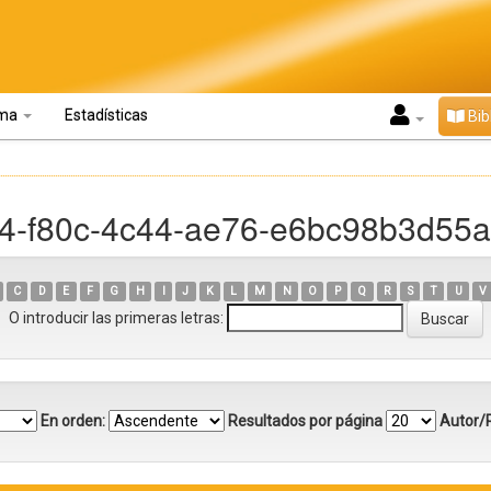
oma
Estadísticas
Bib
94-f80c-4c44-ae76-e6bc98b3d55a
C
D
E
F
G
H
I
J
K
L
M
N
O
P
Q
R
S
T
U
V
O introducir las primeras letras:
En orden:
Resultados por página
Autor/R