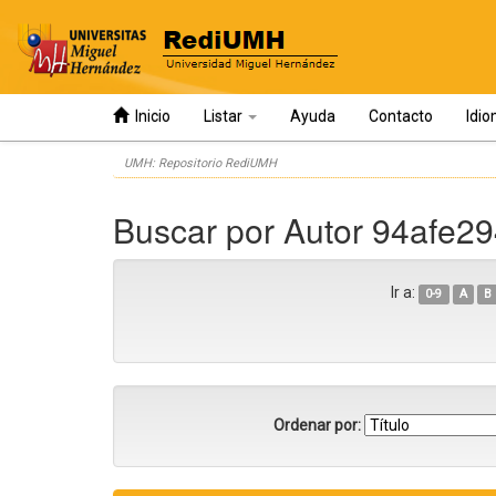
Inicio
Listar
Ayuda
Contacto
Idi
Skip
UMH: Repositorio RediUMH
navigation
Buscar por Autor 94afe2
Ir a:
0-9
A
B
Ordenar por: