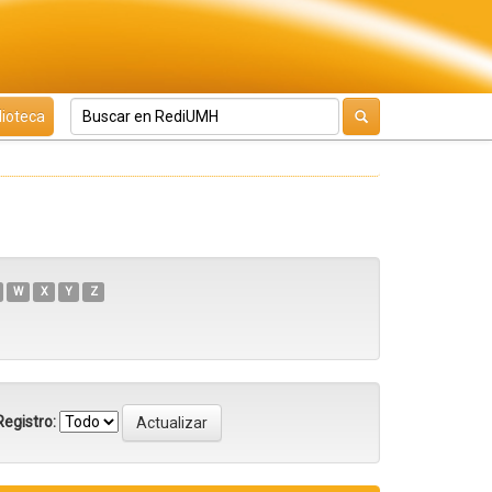
lioteca
W
X
Y
Z
egistro: