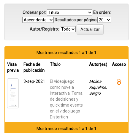
Ordenar por:
En orden:
Resultados por página
Autor/Registro:
Mostrando resultados 1 a 1 de 1
Vista
Fecha de
Título
Autor(es)
Acceso
previa
publicación
3-sep-2021
El videojuego
Molina
como novela
Riquelme,
interactiva. Toma
Sergio
de decisiones y
quick time events
en el videojuego
Distortion
Mostrando resultados 1 a 1 de 1