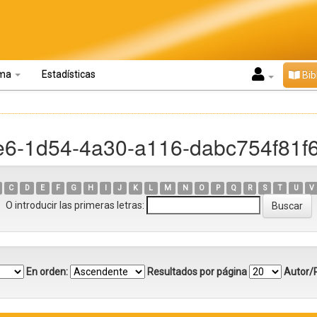
oma
Estadísticas
Bib
7e6-1d54-4a30-a116-dabc754f81f
C
D
E
F
G
H
I
J
K
L
M
N
O
P
Q
R
S
T
U
V
O introducir las primeras letras:
En orden:
Resultados por página
Autor/R