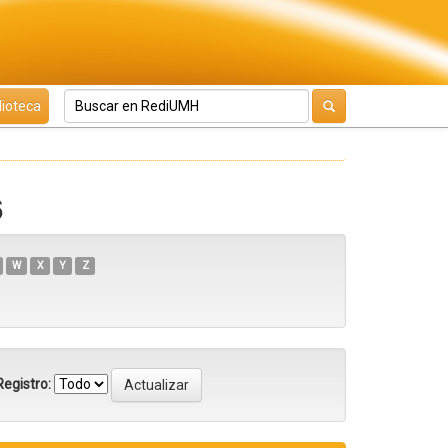
lioteca
6
W
X
Y
Z
egistro: