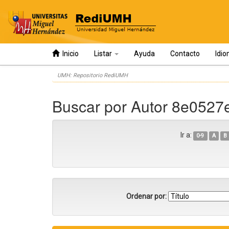
Inicio
Listar
Ayuda
Contacto
Idi
Skip
UMH: Repositorio RediUMH
navigation
Buscar por Autor 8e052
Ir a:
0-9
A
B
Ordenar por: