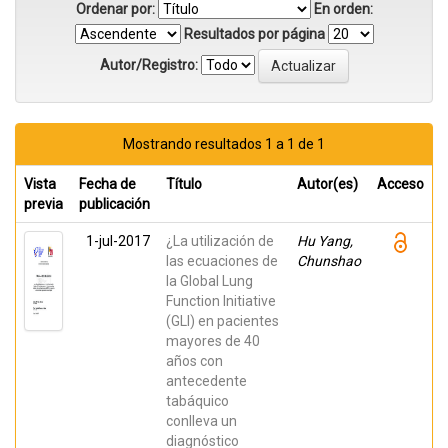
Ordenar por:
En orden:
Resultados por página
Autor/Registro:
Mostrando resultados 1 a 1 de 1
Vista
Fecha de
Título
Autor(es)
Acceso
previa
publicación
1-jul-2017
¿La utilización de
Hu Yang,
las ecuaciones de
Chunshao
la Global Lung
Function Initiative
(GLI) en pacientes
mayores de 40
años con
antecedente
tabáquico
conlleva un
diagnóstico