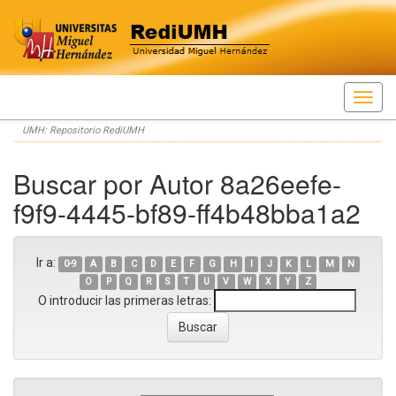
Skip
UMH: Repositorio RediUMH
navigation
Buscar por Autor 8a26eefe-
f9f9-4445-bf89-ff4b48bba1a2
Ir a:
0-9
A
B
C
D
E
F
G
H
I
J
K
L
M
N
O
P
Q
R
S
T
U
V
W
X
Y
Z
O introducir las primeras letras: