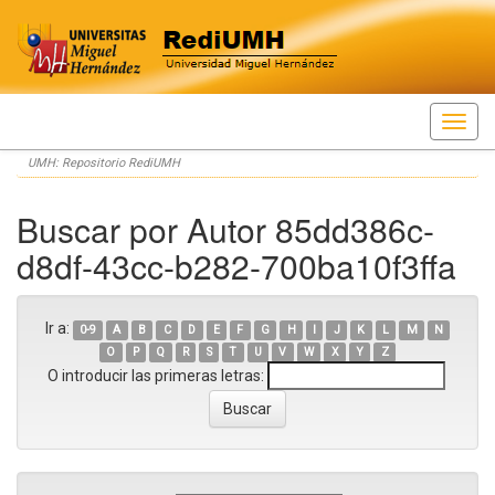
Skip
UMH: Repositorio RediUMH
navigation
Buscar por Autor 85dd386c-
d8df-43cc-b282-700ba10f3ffa
Ir a:
0-9
A
B
C
D
E
F
G
H
I
J
K
L
M
N
O
P
Q
R
S
T
U
V
W
X
Y
Z
O introducir las primeras letras: