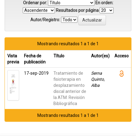
Ordenar por:
En orden:
Resultados por página
Autor/Registro:
Mostrando resultados 1 a 1 de 1
Vista
Fecha de
Título
Autor(es)
Acceso
previa
publicación
17-sep-2019
Tratamiento de
Serna
fisioterapia en
Quinto,
desplazamiento
Alba
discal anterior de
la ATM. Revisión
Bibliográfica
Mostrando resultados 1 a 1 de 1