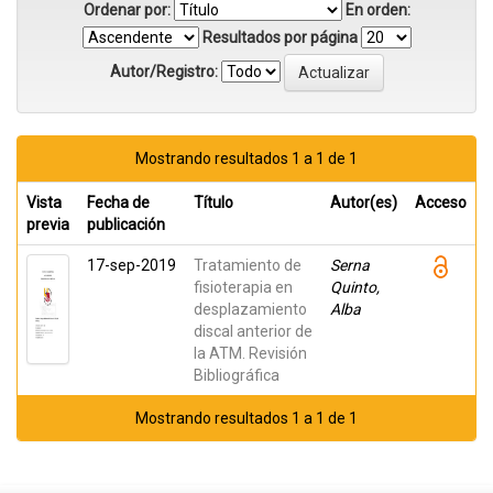
Ordenar por:
En orden:
Resultados por página
Autor/Registro:
Mostrando resultados 1 a 1 de 1
Vista
Fecha de
Título
Autor(es)
Acceso
previa
publicación
17-sep-2019
Tratamiento de
Serna
fisioterapia en
Quinto,
desplazamiento
Alba
discal anterior de
la ATM. Revisión
Bibliográfica
Mostrando resultados 1 a 1 de 1