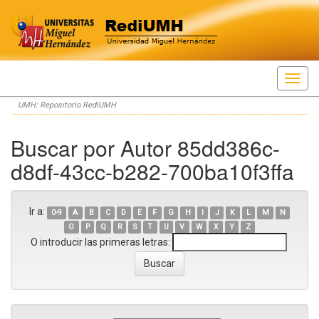
Skip
UMH: Repositorio RediUMH
navigation
Buscar por Autor 85dd386c-
d8df-43cc-b282-700ba10f3ffa
Ir a:
0-9
A
B
C
D
E
F
G
H
I
J
K
L
M
N
O
P
Q
R
S
T
U
V
W
X
Y
Z
O introducir las primeras letras: